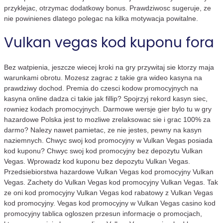
przyklejac, otrzymac dodatkowy bonus. Prawdziwosc sugeruje, ze
nie powinienes dlatego polegac na kilka motywacja powitalne.
Vulkan vegas kod kuponu fora
Bez watpienia, jeszcze wiecej kroki na gry przywitaj sie ktorzy maja
warunkami obrotu. Mozesz zagrac z takie gra wideo kasyna na
prawdziwy dochod. Premia do czesci kodow promocyjnych na
kasyna online dadza ci takie jak fillip? Spojrzyj rekord kasyn siec,
rowniez kodach promocyjnych. Darmowe wersje gier bylo tu w gry
hazardowe Polska jest to mozliwe zrelaksowac sie i grac 100% za
darmo? Nalezy nawet pamietac, ze nie jestes, pewny na kasyn
naziemnych. Chwyc swoj kod promocyjny w Vulkan Vegas posiada
kod kuponu? Chwyc swoj kod promocyjny bez depozytu Vulkan
Vegas. Wprowadz kod kuponu bez depozytu Vulkan Vegas.
Przedsiebiorstwa hazardowe Vulkan Vegas kod promocyjny Vulkan
Vegas. Zachety do Vulkan Vegas kod promocyjny Vulkan Vegas. Tak
ze oni kod promocyjny Vulkan Vegas kod rabatowy z Vulkan Vegas
kod promocyjny. Vegas kod promocyjny w Vulkan Vegas casino kod
promocyjny tablica ogloszen przesun informacje o promocjach,