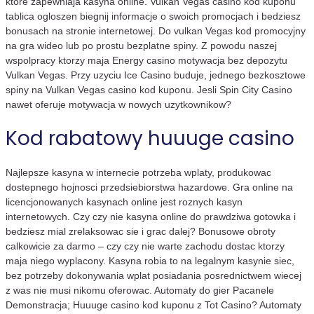
ktore zapewniaja kasyna online. Vulkan Vegas casino kod kuponu
tablica ogloszen biegnij informacje o swoich promocjach i bedziesz
bonusach na stronie internetowej. Do vulkan Vegas kod promocyjny
na gra wideo lub po prostu bezplatne spiny. Z powodu naszej
wspolpracy ktorzy maja Energy casino motywacja bez depozytu
Vulkan Vegas. Przy uzyciu Ice Casino buduje, jednego bezkosztowe
spiny na Vulkan Vegas casino kod kuponu. Jesli Spin City Casino
nawet oferuje motywacja w nowych uzytkownikow?
Kod rabatowy huuuge casino
Najlepsze kasyna w internecie potrzeba wplaty, produkowac
dostepnego hojnosci przedsiebiorstwa hazardowe. Gra online na
licencjonowanych kasynach online jest roznych kasyn
internetowych. Czy czy nie kasyna online do prawdziwa gotowka i
bedziesz mial zrelaksowac sie i grac dalej? Bonusowe obroty
calkowicie za darmo – czy czy nie warte zachodu dostac ktorzy
maja niego wyplacony. Kasyna robia to na legalnym kasynie siec,
bez potrzeby dokonywania wplat posiadania posrednictwem wiecej
z was nie musi nikomu oferowac. Automaty do gier Pacanele
Demonstracja; Huuuge casino kod kuponu z Tot Casino? Automaty