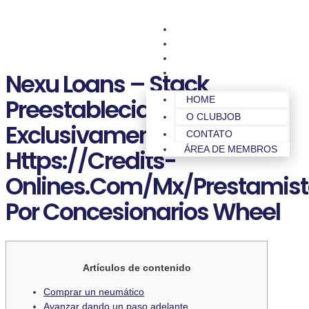
HOME
O CLUBJOB
CONTATO
ÁREA DE MEMBROS
Nexu Loans – Stack
Preestablecido
HOME
O CLUBJOB
Exclusivamente
CONTATO
ÁREA DE MEMBROS
Https://credits-
Onlines.com/mx/prestamist
Por Concesionarios Wheel
Artículos de contenido
Comprar un neumático
Avanzar dando un paso adelante