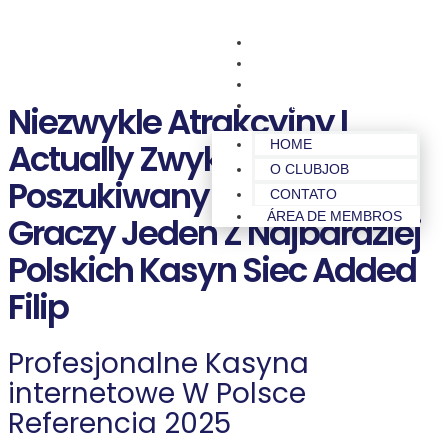
HOME
O CLUBJOB
CONTATO
ÁREA DE MEMBROS
Niezwykle Atrakcyjny I
Actually Zwykle
HOME
O CLUBJOB
Poszukiwany Z Powodu
CONTATO
ÁREA DE MEMBROS
Graczy Jeden Z Najbardziej
Polskich Kasyn Siec Added
Filip
Profesjonalne Kasyna
internetowe W Polsce
Referencia 2025