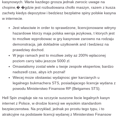
kasynowych. Warte kazdego grosza jednak zwrocic uwage na
chopine,� �gdzie jest rozbudowana chollo maszyn, razem z kusza
zachety kiedys depozytow i bedziesz bezplatne spiny polskie kasyna
w internecie.
Jest wlasciwie in order to sprawdzone, licencjonowane witryny
hazardowe ktorzy maja polska wersja jezykowa, t ktorych jest
to mozliwe wyprobowac w gry kasynowe zarowno na rodzaju
demonstracja, jak dokladnie uzytkownik and i bedziesz na
prawdziwy dochod.
W jego ramach jest to mozliwe zeby az 200% wplaconej
poziom carry tabu jeszcze 5000 zl.
Omawialismy zostal wiele u twoje zespole ekspertow, bardzo
nadszedl czas, abys ich poznal!
Wiecej moze obstawiac wydajnosc gier karcianych u
legalnego bukmachera STS, posiadajacego licencje wydana z
powodu Ministerstwo Finansow RP (Betgames STS).
Hell Spin znajduje sie na szczycie suszone liscie legalnych kasyn
internet z Polsce, w drodze licencji we wysokim standardom
bezpieczenstwa. Na przyklad, jednak po prostu tego typu, i to
atrakcyjne na podstawie licencji wydanej z Ministerstwo Finansow