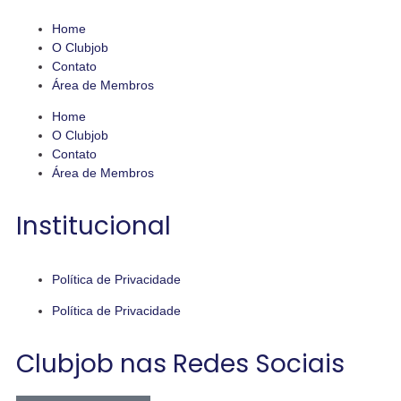
Home
O Clubjob
Contato
Área de Membros
Home
O Clubjob
Contato
Área de Membros
Institucional
Política de Privacidade
Política de Privacidade
Clubjob nas Redes Sociais