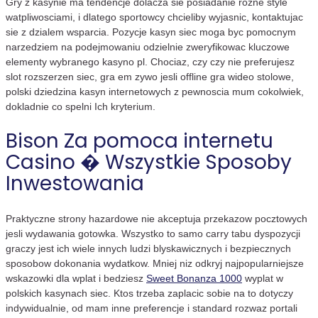
Gry z kasynie ma tendencje dolacza sie posiadanie rozne style
watpliwosciami, i dlatego sportowcy chcieliby wyjasnic, kontaktujac
sie z dzialem wsparcia. Pozycje kasyn siec moga byc pomocnym
narzedziem na podejmowaniu odzielnie zweryfikowac kluczowe
elementy wybranego kasyno pl. Chociaz, czy czy nie preferujesz
slot rozszerzen siec, gra em zywo jesli offline gra wideo stolowe,
polski dziedzina kasyn internetowych z pewnoscia mum cokolwiek,
dokladnie co spelni Ich kryterium.
Bison Za pomoca internetu
Casino � Wszystkie Sposoby
Inwestowania
Praktyczne strony hazardowe nie akceptuja przekazow pocztowych
jesli wydawania gotowka. Wszystko to samo carry tabu dyspozycji
graczy jest ich wiele innych ludzi blyskawicznych i bezpiecznych
sposobow dokonania wydatkow. Mniej niz odkryj najpopularniejsze
wskazowki dla wplat i bedziesz
Sweet Bonanza 1000
wyplat w
polskich kasynach siec. Ktos trzeba zaplacic sobie na to dotyczy
indywidualnie, od mam inne preferencje i standard rozwaz portali