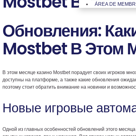
Mostbet В Этом 
ÁREA DE MEMB
Обновления: Как
Mostbet В Этом 
В этом месяце казино Mostbet порадует своих игроков мн
доступны на платформе, а также какие обновления ожидаю
поэтому стоит обратить внимание на новинки и возможно
Новые игровые автом
Одной из главных особенностей обновлений этого месяца 