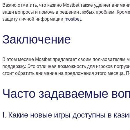
Важно отметить, что казино Mostbet также уделяет внима
ваши вопросы и помочь в решении любых проблем. Кроме т
защиту личной информации
mostbet
.
Заключение
В этом месяце Mostbet предлагает своим пользователям 
поддержку. Это отличная возможность для игроков погрузи
стоит обратить внимание на предложения этого месяца. П
Часто задаваемые во
1. Какие новые игры доступны в каз