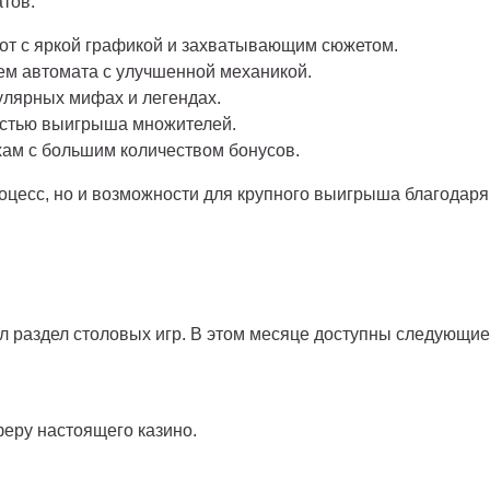
атов:
от с яркой графикой и захватывающим сюжетом.
ем автомата с улучшенной механикой.
улярных мифах и легендах.
остью выигрыша множителей.
хам с большим количеством бонусов.
роцесс, но и возможности для крупного выигрыша благодар
л раздел столовых игр. В этом месяце доступны следующие
феру настоящего казино.