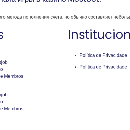
о метода пополнения счета, но обычно составляет небольш
s
Institucio
Política de Privacidade
bjob
Política de Privacidade
to
de Membros
bjob
to
de Membros