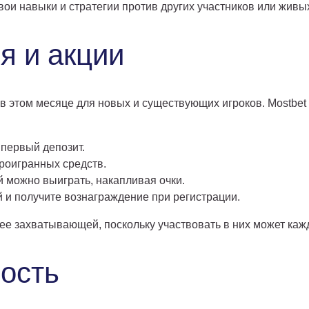
ои навыки и стратегии против других участников или живы
я и акции
в этом месяце для новых и существующих игроков. Mostbet 
 первый депозит.
роигранных средств.
 можно выиграть, накапливая очки.
 и получите вознаграждение при регистрации.
олее захватывающей, поскольку участвовать в них может к
ость