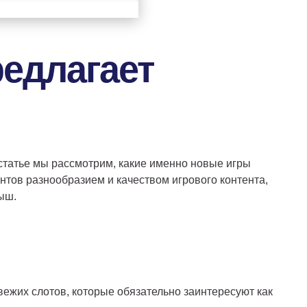
редлагает
 статье мы рассмотрим, какие именно новые игры
нтов разнообразием и качеством игрового контента,
ыш.
ежих слотов, которые обязательно заинтересуют как