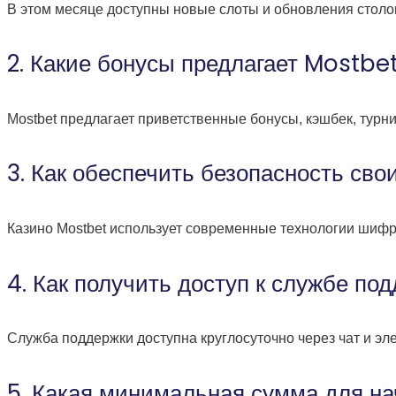
В этом месяце доступны новые слоты и обновления столо
2. Какие бонусы предлагает Mostbe
Mostbet предлагает приветственные бонусы, кэшбек, турн
3. Как обеспечить безопасность св
Казино Mostbet использует современные технологии шифр
4. Как получить доступ к службе по
Служба поддержки доступна круглосуточно через чат и эле
5. Какая минимальная сумма для на