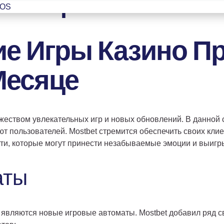
Месяце
ROS
ие Игры Казино П
Месяце
ожеством увлекательных игр и новых обновлений. В данной
т пользователей. Mostbet стремится обеспечить своих клие
сти, которые могут принести незабываемые эмоции и выигр
аты
являются новые игровые автоматы. Mostbet добавил ряд св