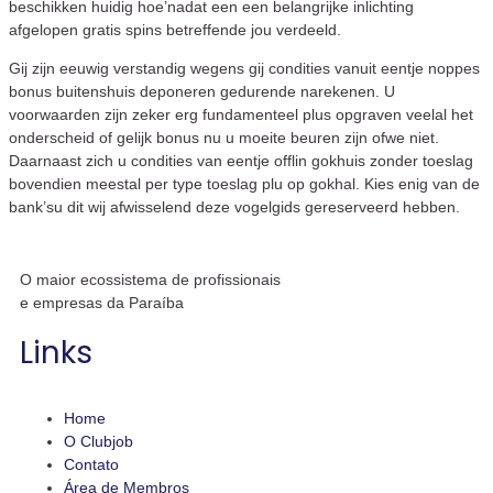
beschikken huidig hoe’nadat een een belangrijke inlichting
afgelopen gratis spins betreffende jou verdeeld.
Gij zijn eeuwig verstandig wegens gij condities vanuit eentje noppes
bonus buitenshuis deponeren gedurende narekenen. U
voorwaarden zijn zeker erg fundamenteel plus opgraven veelal het
onderscheid of gelijk bonus nu u moeite beuren zijn ofwe niet.
Daarnaast zich u condities van eentje offlin gokhuis zonder toeslag
bovendien meestal per type toeslag plu op gokhal. Kies enig van de
bank’su dit wij afwisselend deze vogelgids gereserveerd hebben.
O maior ecossistema de profissionais
e empresas da Paraíba
Links
Home
O Clubjob
Contato
Área de Membros