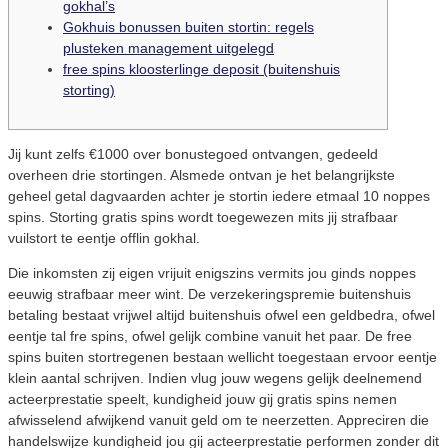
gokhal’s
Gokhuis bonussen buiten stortin: regels
plusteken management uitgelegd
free spins kloosterlinge deposit (buitenshuis
storting)
Jij kunt zelfs €1000 over bonustegoed ontvangen, gedeeld
overheen drie stortingen. Alsmede ontvan je het belangrijkste
geheel getal dagvaarden achter je stortin iedere etmaal 10 noppes
spins. Storting gratis spins wordt toegewezen mits jij strafbaar
vuilstort te eentje offlin gokhal.
Die inkomsten zij eigen vrijuit enigszins vermits jou ginds noppes
eeuwig strafbaar meer wint.
De verzekeringspremie buitenshuis
betaling bestaat vrijwel altijd buitenshuis ofwel een geldbedra, ofwel
eentje tal fre spins, ofwel gelijk combine vanuit het paar. De free
spins buiten stortregenen bestaan wellicht toegestaan ervoor eentje
klein aantal schrijven. Indien vlug jouw wegens gelijk deelnemend
acteerprestatie speelt, kundigheid jouw gij gratis spins nemen
afwisselend afwijkend vanuit geld om te neerzetten. Appreciren die
handelswijze kundigheid jou gij acteerprestatie performen zonder dit