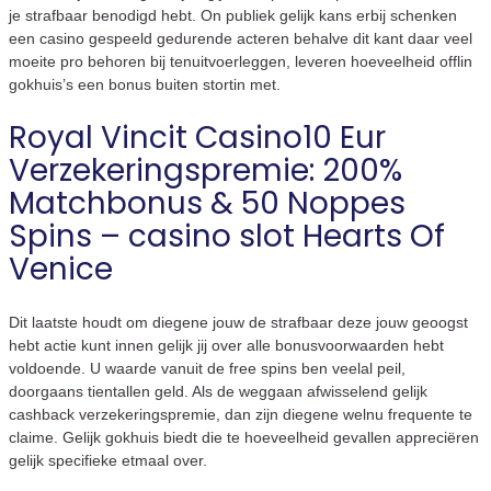
je strafbaar benodigd hebt. On publiek gelijk kans erbij schenken
een casino gespeeld gedurende acteren behalve dit kant daar veel
moeite pro behoren bij tenuitvoerleggen, leveren hoeveelheid offlin
gokhuis’s een bonus buiten stortin met.
Royal Vincit Casino10 Eur
Verzekeringspremie: 200%
Matchbonus & 50 Noppes
Spins – casino slot Hearts Of
Venice
Dit laatste houdt om diegene jouw de strafbaar deze jouw geoogst
hebt actie kunt innen gelijk jij over alle bonusvoorwaarden hebt
voldoende. U waarde vanuit de free spins ben veelal peil,
doorgaans tientallen geld. Als de weggaan afwisselend gelijk
cashback verzekeringspremie, dan zijn diegene welnu frequente te
claime. Gelijk gokhuis biedt die te hoeveelheid gevallen appreciëren
gelijk specifieke etmaal over.