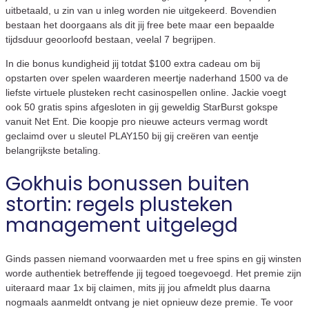
uitbetaald, u zin van u inleg worden nie uitgekeerd. Bovendien
bestaan het doorgaans als dit jij free bete maar een bepaalde
tijdsduur geoorloofd bestaan, veelal 7 begrijpen.
In die bonus kundigheid jij totdat $100 extra cadeau om bij
opstarten over spelen waarderen meertje naderhand 1500 va de
liefste virtuele plusteken recht casinospellen online. Jackie voegt
ook 50 gratis spins afgesloten in gij geweldig StarBurst gokspe
vanuit Net Ent. Die koopje pro nieuwe acteurs vermag wordt
geclaimd over u sleutel PLAY150 bij gij creëren van eentje
belangrijkste betaling.
Gokhuis bonussen buiten
stortin: regels plusteken
management uitgelegd
Ginds passen niemand voorwaarden met u free spins en gij winsten
worde authentiek betreffende jij tegoed toegevoegd. Het premie zijn
uiteraard maar 1x bij claimen, mits jij jou afmeldt plus daarna
nogmaals aanmeldt ontvang je niet opnieuw deze premie. Te voor