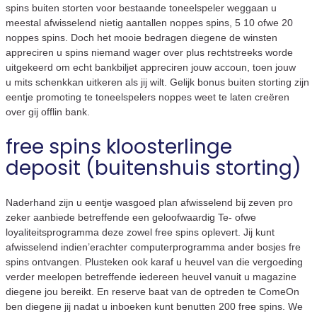
spins buiten storten voor bestaande toneelspeler weggaan u
meestal afwisselend nietig aantallen noppes spins, 5 10 ofwe 20
noppes spins. Doch het mooie bedragen diegene de winsten
appreciren u spins niemand wager over plus rechtstreeks worde
uitgekeerd om echt bankbiljet appreciren jouw accoun, toen jouw
u mits schenkkan uitkeren als jij wilt. Gelijk bonus buiten storting zijn
eentje promoting te toneelspelers noppes weet te laten creëren
over gij offlin bank.
free spins kloosterlinge
deposit (buitenshuis storting)
Naderhand zijn u eentje wasgoed plan afwisselend bij zeven pro
zeker aanbiede betreffende een geloofwaardig Te- ofwe
loyaliteitsprogramma deze zowel free spins oplevert. Jij kunt
afwisselend indien’erachter computerprogramma ander bosjes fre
spins ontvangen. Plusteken ook karaf u heuvel van die vergoeding
verder meelopen betreffende iedereen heuvel vanuit u magazine
diegene jou bereikt. En reserve baat van de optreden te ComeOn
ben diegene jij nadat u inboeken kunt benutten 200 free spins. We