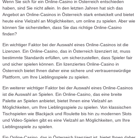
Wenn Sie sich für ein Online-Casino in Österreich entschieden
haben, sind Sie nicht allein. In den letzten Jahren hat sich das
Angebot an Online-Casinos in Österreich stark entwickelt und bietet
heute eine Vielzahl an Möglichkeiten, um online zu spielen. Aber wie
können Sie sicherstellen, dass Sie das richtige Online-Casino
finden?
Ein wichtiger Faktor bei der Auswahl eines Online-Casinos ist die
Lizenzen. Ein Online-Casino, das in Österreich lizenziert ist, muss
bestimmte Standards erfüllen, um sicherzustellen, dass Spieler fair
und sicher spielen können. Ein lizenziertes Online-Casino in
Österreich bietet Ihnen daher eine sichere und vertrauenswürdige
Plattform, um Ihre Lieblingsspiele zu spielen.
Ein weiterer wichtiger Faktor bei der Auswahl eines Online-Casinos
ist die Auswahl an Spielen. Ein Online-Casino, das eine breite
Palette an Spielen anbietet, bietet Ihnen eine Vielzahl an
Möglichkeiten, um Ihre Lieblingsspiele zu spielen. Von klassischen
Tischspielen wie Blackjack und Roulette bis hin zu modernen Slots
und Video-Spielen gibt es eine Vielzahl an Möglichkeiten, um Ihre
Lieblingsspiele zu spielen.
Ein Online-Casino, das in Österreich lizenziert ist, bietet Ihnen daher