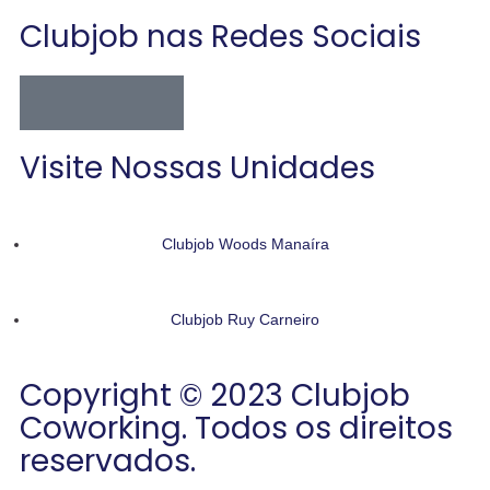
Clubjob nas Redes Sociais
Visite Nossas Unidades
Clubjob Woods Manaíra
Clubjob Ruy Carneiro
Copyright © 2023 Clubjob
Coworking. Todos os direitos
reservados.