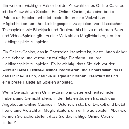
Ein weiterer wichtiger Faktor bei der Auswahl eines Online-Casinos
ist die Auswahl an Spielen. Ein Online-Casino, das eine breite
Palette an Spielen anbietet, bietet Ihnen eine Vielzahl an
Möglichkeiten, um Ihre Lieblingsspiele zu spielen. Von klassischen
Tischspielen wie Blackjack und Roulette bis hin zu modernen Slots
und Video-Spielen gibt es eine Vielzahl an Möglichkeiten, um Ihre
Lieblingsspiele zu spielen.
Ein Online-Casino, das in Österreich lizenziert ist, bietet Ihnen daher
eine sichere und vertrauenswürdige Plattform, um Ihre
Lieblingsspiele zu spielen. Es ist wichtig, dass Sie sich vor der
Auswahl eines Online-Casinos informieren und sicherstellen, dass
das Online-Casino, das Sie ausgewählt haben, lizenziert ist und
eine breite Palette an Spielen anbietet.
Wenn Sie sich für ein Online-Casino in Österreich entschieden
haben, sind Sie nicht allein. In den letzten Jahren hat sich das
Angebot an Online-Casinos in Österreich stark entwickelt und bietet
heute eine Vielzahl an Möglichkeiten, um online zu spielen. Aber wie
können Sie sicherstellen, dass Sie das richtige Online-Casino
finden?