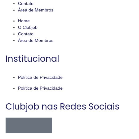
Contato
Área de Membros
Home
O Clubjob
Contato
Área de Membros
Institucional
Política de Privacidade
Política de Privacidade
Clubjob nas Redes Sociais