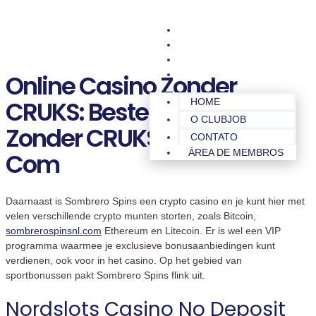
HOME
O CLUBJOB
CONTATO
ÁREA DE MEMBROS
Online Casino Zonder
CRUKS: Beste Gokken
HOME
O CLUBJOB
Zonder CRUKS Bij Leetags
CONTATO
ÁREA DE MEMBROS
Com
Daarnaast is Sombrero Spins een crypto casino en je kunt hier met
velen verschillende crypto munten storten, zoals Bitcoin,
sombrerospinsnl.com
Ethereum en Litecoin. Er is wel een VIP
programma waarmee je exclusieve bonusaanbiedingen kunt
verdienen, ook voor in het casino. Op het gebied van
sportbonussen pakt Sombrero Spins flink uit.
Nordslots Casino No Deposit