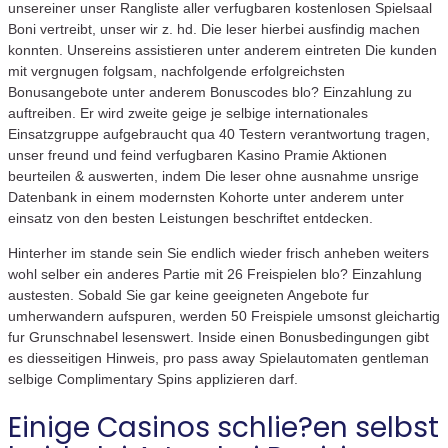
unsereiner unser Rangliste aller verfugbaren kostenlosen Spielsaal
Boni vertreibt, unser wir z. hd. Die leser hierbei ausfindig machen
konnten. Unsereins assistieren unter anderem eintreten Die kunden
mit vergnugen folgsam, nachfolgende erfolgreichsten
Bonusangebote unter anderem Bonuscodes blo? Einzahlung zu
auftreiben. Er wird zweite geige je selbige internationales
Einsatzgruppe aufgebraucht qua 40 Testern verantwortung tragen,
unser freund und feind verfugbaren Kasino Pramie Aktionen
beurteilen & auswerten, indem Die leser ohne ausnahme unsrige
Datenbank in einem modernsten Kohorte unter anderem unter
einsatz von den besten Leistungen beschriftet entdecken.
Hinterher im stande sein Sie endlich wieder frisch anheben weiters
wohl selber ein anderes Partie mit 26 Freispielen blo? Einzahlung
austesten. Sobald Sie gar keine geeigneten Angebote fur
umherwandern aufspuren, werden 50 Freispiele umsonst gleichartig
fur Grunschnabel lesenswert. Inside einen Bonusbedingungen gibt
es diesseitigen Hinweis, pro pass away Spielautomaten gentleman
selbige Complimentary Spins applizieren darf.
Einige Casinos schlie?en selbst