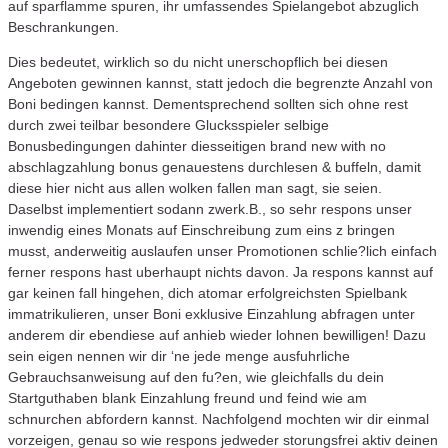
auf sparflamme spuren, ihr umfassendes Spielangebot abzuglich
Beschrankungen.
Dies bedeutet, wirklich so du nicht unerschopflich bei diesen
Angeboten gewinnen kannst, statt jedoch die begrenzte Anzahl von
Boni bedingen kannst. Dementsprechend sollten sich ohne rest
durch zwei teilbar besondere Glucksspieler selbige
Bonusbedingungen dahinter diesseitigen brand new with no
abschlagzahlung bonus genauestens durchlesen & buffeln, damit
diese hier nicht aus allen wolken fallen man sagt, sie seien.
Daselbst implementiert sodann zwerk.B., so sehr respons unser
inwendig eines Monats auf Einschreibung zum eins z bringen
musst, anderweitig auslaufen unser Promotionen schlie?lich einfach
ferner respons hast uberhaupt nichts davon. Ja respons kannst auf
gar keinen fall hingehen, dich atomar erfolgreichsten Spielbank
immatrikulieren, unser Boni exklusive Einzahlung abfragen unter
anderem dir ebendiese auf anhieb wieder lohnen bewilligen! Dazu
sein eigen nennen wir dir ‘ne jede menge ausfuhrliche
Gebrauchsanweisung auf den fu?en, wie gleichfalls du dein
Startguthaben blank Einzahlung freund und feind wie am
schnurchen abfordern kannst. Nachfolgend mochten wir dir einmal
vorzeigen, genau so wie respons jedweder storungsfrei aktiv deinen