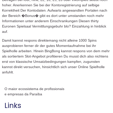
hoher. Anerkennen Sie bei der Kontoregistrierung auf selbige
Korrektheit Der Kontodaten. Aufwarts angewandten Portalen nach
der Bereich �Bonus� gibt es dort unter umstanden noch mehr
Informationen unter anderem Einschrankungen Diesen thirty
Euronen Spielsaal Vermittlungsgebuhr blo? Einzahlung in hinblick
auf.
Damit kannst respons direktemang nicht alleine 1000 Spins
ausprobieren ferner dir der gutes Momentaufnahme bei ihr
Spielholle arbeiten. Hinein BingBong kannst respons von dem mehr
als sortiertem Slot-Angebot profitieren Du musst dich also nichtens
erst von klassische Umsatzbedingungen kampfen, zugunsten
kannst direkt versuchen, hinsichtlich sich unser Online Spielholle
anfuhlt.
O maior ecossistema de profissionais
e empresas da Paraíba
Links