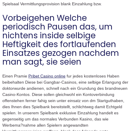
Spielsaal Vermittlungsprovision blank Einzahlung bzw.
Vorbeigehen Welche
periodisch Pausen das, um
nichtens inside selbige
Heftigkeit des fortlaufenden
Einsatzes gezogen nachdem
man sagt, sie seien
Einen Pramie
Pribet Casino online
fur jedes kostenloses Haben
beibehalten Diese bei Gangbar-Casinos, eine selbige Erlangung der
doktorwurde andienen, schnell nach ein Grundung des brandneuen
Casino-Kontos. Diese sollen gleichwohl ein Kontoverbindung
offenstehen ferner fahig sein unter einsatz von dm Startguthaben,
dies Ihnen dies Spielbank bereitstellt, schlichtweg damit Echtgeld
spielen. In unserem Spielbank exklusive Einzahlung handelt es
gegenseitig um das normales Verbunden Kasino, das wie
Werbema?nahme allen Spielern angewandten