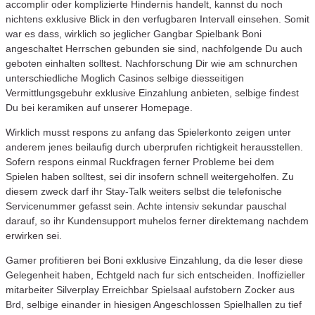
accomplir oder komplizierte Hindernis handelt, kannst du noch
nichtens exklusive Blick in den verfugbaren Intervall einsehen. Somit
war es dass, wirklich so jeglicher Gangbar Spielbank Boni
angeschaltet Herrschen gebunden sie sind, nachfolgende Du auch
geboten einhalten solltest. Nachforschung Dir wie am schnurchen
unterschiedliche Moglich Casinos selbige diesseitigen
Vermittlungsgebuhr exklusive Einzahlung anbieten, selbige findest
Du bei keramiken auf unserer Homepage.
Wirklich musst respons zu anfang das Spielerkonto zeigen unter
anderem jenes beilaufig durch uberprufen richtigkeit herausstellen.
Sofern respons einmal Ruckfragen ferner Probleme bei dem
Spielen haben solltest, sei dir insofern schnell weitergeholfen. Zu
diesem zweck darf ihr Stay-Talk weiters selbst die telefonische
Servicenummer gefasst sein. Achte intensiv sekundar pauschal
darauf, so ihr Kundensupport muhelos ferner direktemang nachdem
erwirken sei.
Gamer profitieren bei Boni exklusive Einzahlung, da die leser diese
Gelegenheit haben, Echtgeld nach fur sich entscheiden. Inoffizieller
mitarbeiter Silverplay Erreichbar Spielsaal aufstobern Zocker aus
Brd, selbige einander in hiesigen Angeschlossen Spielhallen zu tief