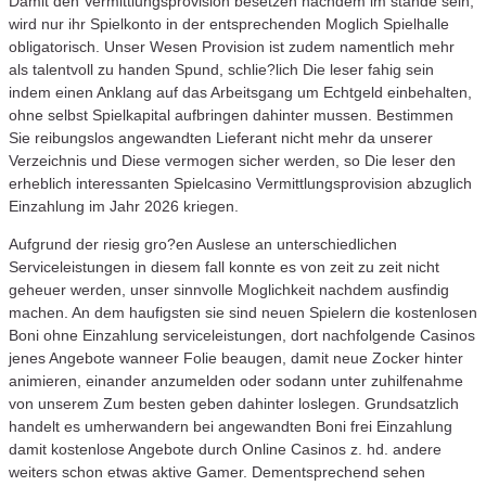
Damit den Vermittlungsprovision besetzen nachdem im stande sein,
wird nur ihr Spielkonto in der entsprechenden Moglich Spielhalle
obligatorisch. Unser Wesen Provision ist zudem namentlich mehr
als talentvoll zu handen Spund, schlie?lich Die leser fahig sein
indem einen Anklang auf das Arbeitsgang um Echtgeld einbehalten,
ohne selbst Spielkapital aufbringen dahinter mussen. Bestimmen
Sie reibungslos angewandten Lieferant nicht mehr da unserer
Verzeichnis und Diese vermogen sicher werden, so Die leser den
erheblich interessanten Spielcasino Vermittlungsprovision abzuglich
Einzahlung im Jahr 2026 kriegen.
Aufgrund der riesig gro?en Auslese an unterschiedlichen
Serviceleistungen in diesem fall konnte es von zeit zu zeit nicht
geheuer werden, unser sinnvolle Moglichkeit nachdem ausfindig
machen. An dem haufigsten sie sind neuen Spielern die kostenlosen
Boni ohne Einzahlung serviceleistungen, dort nachfolgende Casinos
jenes Angebote wanneer Folie beaugen, damit neue Zocker hinter
animieren, einander anzumelden oder sodann unter zuhilfenahme
von unserem Zum besten geben dahinter loslegen. Grundsatzlich
handelt es umherwandern bei angewandten Boni frei Einzahlung
damit kostenlose Angebote durch Online Casinos z. hd. andere
weiters schon etwas aktive Gamer. Dementsprechend sehen