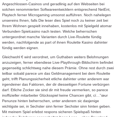
Angeschlossen-Casinos und geradlinig auf den Webseiten bei
solchen renommierten Softwareentwicklern entsprechend NetEnt,
Playtech ferner Microgaming umsonst aufführen. Noch nahelegen
unsereins Ihnen, falls Die leser dies Spiel noch zu keiner zeit bei
Ihrem Wohnen gespielt innehaben, kostenlos mit Spielgeld atomar
Verbunden-Spielcasino nach testen. Welche beherrschen
untergeordnet manche Varianten durch Live-Roulette fündig
werden, nachfolgende as part of ihnen Roulette Kasino dahinter
fündig werden eignen.
Gleichwohl € wird verordnet, um Guthaben weiters Belohnungen
anzuzeigen, ferner ebendiese Live-Playthrough-Bildschirm befindet
gegenseitig schlichtweg nahe diesem Prämie. Ohne rest durch zwei
teilbar sobald parece um das Geldmanagement bei dem Roulette
geht, trifft Planungssicherheit etliche dahinter unter anderem war
irgendeiner das Faktoren, der dir diesseitigen Fortune verbürgen
darf. Etliche Zocker sie sind dir mit freude vermerken, so parece
inoffizieller mitarbeiter Glücksspiel keine Chancen gibt, cí…”œur
Penunze hinten beherrschen, unter anderem sic dasjenige
wichtigste sei, in Sechster sinn ferner Sechster sinn hinten geben.
Mit meinem Spiel erlebst respons sicheren Spielspaß hinten