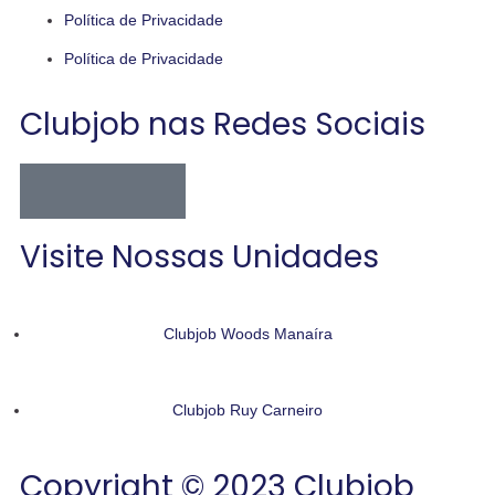
Política de Privacidade
Política de Privacidade
Clubjob nas Redes Sociais
Visite Nossas Unidades
Clubjob Woods Manaíra
Clubjob Ruy Carneiro
Copyright © 2023 Clubjob