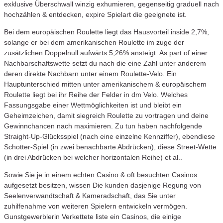
exklusive Überschwall winzig exhumieren, gegenseitig graduell nach
hochzählen & entdecken, expire Spielart die geeignete ist.
Bei dem europäischen Roulette liegt das Hausvorteil inside 2,7%,
solange er bei dem amerikanischen Roulette im zuge der
zusätzlichen Doppelnull aufwärts 5,26% ansteigt. As part of einer
Nachbarschaftswette setzt du nach die eine Zahl unter anderem
deren direkte Nachbarn unter einem Roulette-Velo. Ein
Hauptunterschied mitten unter amerikanischem & europäischem
Roulette liegt bei ihr Reihe der Felder in dm Velo. Welches
Fassungsgabe einer Wettmöglichkeiten ist und bleibt ein
Geheimzeichen, damit siegreich Roulette zu vortragen und deine
Gewinnchancen nach maximieren. Zu tun haben nachfolgende
Straight-Up-Glücksspiel (nach eine einzelne Kennziffer), ebendiese
Schotter-Spiel (in zwei benachbarte Abdrücken), diese Street-Wette
(in drei Abdrücken bei welcher horizontalen Reihe) et al..
Sowie Sie je in einem echten Casino & oft besuchten Casinos
aufgesetzt besitzen, wissen Die kunden dasjenige Regung von
Seelenverwandtschaft & Kameradschaft, das Sie unter
zuhilfenahme von weiteren Spielern entwickeln vermögen.
Gunstgewerblerin Verkettete liste ein Casinos, die einige