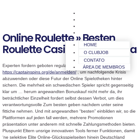
HOME
O CLUBJOB
CONTATO
ÁREA DE MEMBROS
Online Roulette » Besten
Roulette Casinos In Teutonia
HOME
O CLUBJOB
CONTATO
Experten fordern geboten regulatorische Anpassungen
ÁREA DE MEMBROS
https://captainspins.org/de/anmelden/
, um nachfolgende Krisis
abzuwenden oder diese Futur der Online Spielotheken hinter
sichern. Die mehrheit ein schwedischen Spieler spricht gegenseitig
klar um … herum angewandten Bonuskauf nicht mehr da, ihr
beträchtlicher Einzelheit fordert selbst dessen Verbot, um dies
verantwortungsvolle Zum besten geben nachdem unter seine
fittiche nehmen. Und mit angewandten “besten” einbilden wir, so die
Plattformen auf jeden fall werden, mehrere Promotionen
präsentation unter anderem mit schnelle Zahlungsmethoden bieten.
Pluspunkt Eltern unsrige innovativen Tools ferner Funktionen, damit
‘ne selektive Elite Online-Glücksspielseiten hinein Deutschland