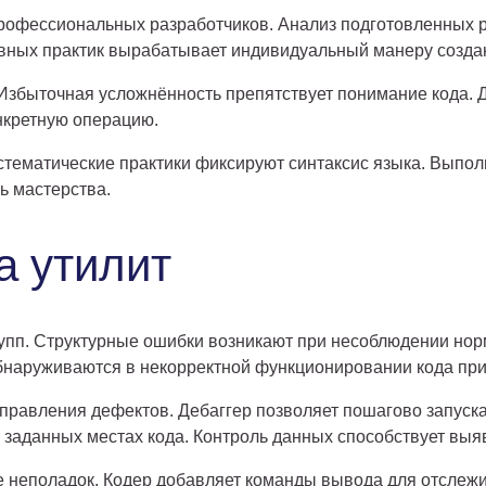
офессиональных разработчиков. Анализ подготовленных р
ивных практик вырабатывает индивидуальный манеру созда
Избыточная усложнённость препятствует понимание кода.
нкретную операцию.
истематические практики фиксируют синтаксис языка. Выпо
ь мастерства.
а утилит
упп. Структурные ошибки возникают при несоблюдении нор
бнаруживаются в некорректной функционировании кода при
справления дефектов. Дебаггер позволяет пошагово запуск
заданных местах кода. Контроль данных способствует выяв
 неполадок. Кодер добавляет команды вывода для отсле