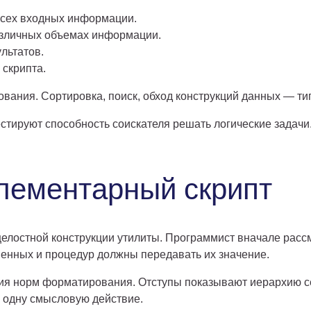
 всех входных информации.
азличных объемах информации.
льтатов.
 скрипта.
вания. Сортировка, поиск, обход конструкций данных — т
стируют способность соискателя решать логические задачи
элементарный скрипт
целостной конструкции утилиты. Программист вначале расс
менных и процедур должны передавать их значение.
ия норм форматирования. Отступы показывают иерархию с
ь одну смысловую действие.