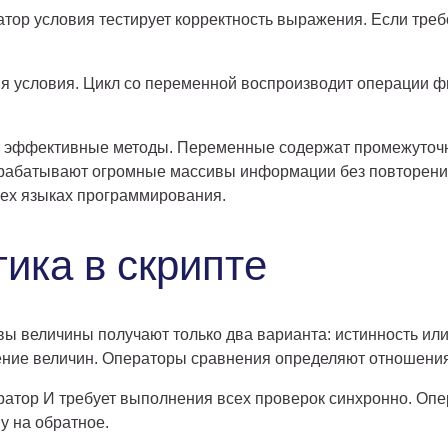
тор условия тестирует корректность выражения. Если треб
ия условия. Цикл со переменной воспроизводит операции ф
т эффективные методы. Переменные содержат промежуточн
абатывают огромные массивы информации без повторения 
сех языках программирования.
ика в скрипте
евы величины получают только два варианта: истинность и
дение величин. Операторы сравнения определяют отношени
атор И требует выполнения всех проверок синхронно. Опе
у на обратное.