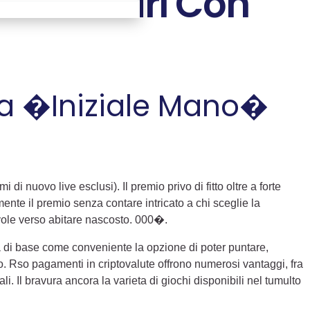
tosto Rari Con
iva �Iniziale Mano�
 nuovo live esclusi). Il premio privo di fitto oltre a forte
mente il premio senza contare intricato a chi sceglie la
evole verso abitare nascosto. 000�.
a di base come conveniente la opzione di poter puntare,
no. Rso pagamenti in criptovalute offrono numerosi vantaggi, fra
li. Il bravura ancora la varieta di giochi disponibili nel tumulto