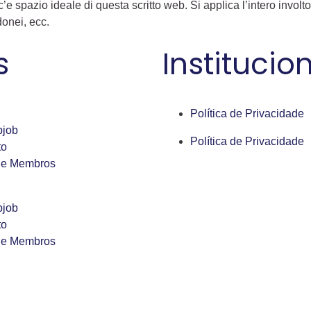
e spazio ideale di questa scritto web. Si applica l’intero involto 
donei, ecc.
s
Institucio
Política de Privacidade
bjob
Política de Privacidade
to
de Membros
bjob
to
de Membros