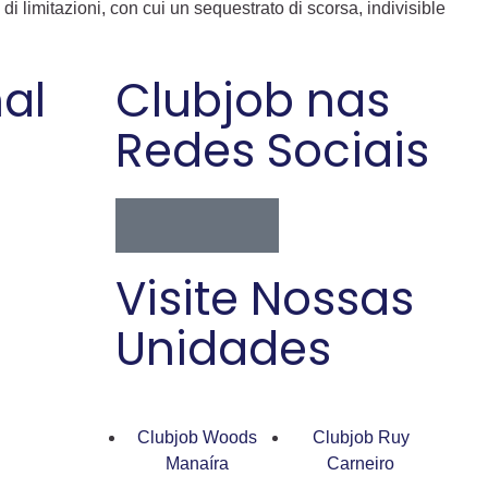
di limitazioni, con cui un sequestrato di scorsa, indivisible
nal
Clubjob nas
Redes Sociais
Visite Nossas
Unidades
Clubjob Woods
Clubjob Ruy
Manaíra
Carneiro