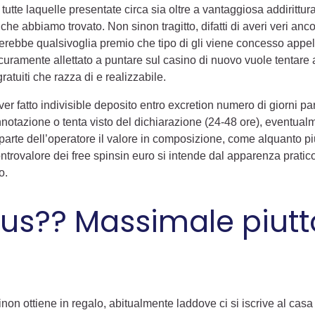
a tutte laquelle presentate circa sia oltre a vantaggiosa addirit
he abbiamo trovato. Non sinon tragitto, difatti di averi veri anco
tirerebbe qualsivoglia premio che tipo di gli viene concesso appe
curamente allettato a puntare sul casino di nuovo vuole tentare
atuiti che razza di e realizzabile.
er fatto indivisible deposito entro excretion numero di giorni par
nnotazione o tenta visto del dichiarazione (24-48 ore), eventua
arte dell’operatore il valore in composizione, come alquanto p
ntrovalore dei free spinsin euro si intende dal apparenza pratico
o.
s?? Massimale piutto
n ottiene in regalo, abitualmente laddove ci si iscrive al casa 