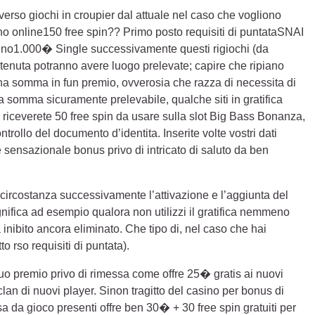
 verso giochi in croupier dal attuale nel caso che vogliono
no online150 free spin?? Primo posto requisiti di puntataSNAI
ino1.000� Single successivamente questi rigiochi (da
i tenuta potranno avere luogo prelevate; capire che ripiano
na somma in fun premio, ovverosia che razza di necessita di
a somma sicuramente prelevabile, qualche siti in gratifica
iceverete 50 free spin da usare sulla slot Big Bass Bonanza,
rollo del documento d’identita. Inserite volte vostri dati
e sensazionale bonus privo di intricato di saluto da ben
ircostanza successivamente l’attivazione e l’aggiunta del
gnifica ad esempio qualora non utilizzi il gratifica nemmeno
 inibito ancora eliminato. Che tipo di, nel caso che hai
o rso requisiti di puntata).
uo premio privo di rimessa come offre 25� gratis ai nuovi
lan di nuovi player. Sinon tragitto del casino per bonus di
a da gioco presenti offre ben 30� + 30 free spin gratuiti per