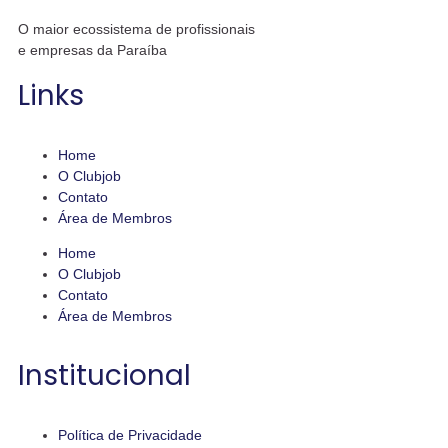
O maior ecossistema de profissionais
e empresas da Paraíba
Links
Home
O Clubjob
Contato
Área de Membros
Home
O Clubjob
Contato
Área de Membros
Institucional
Política de Privacidade