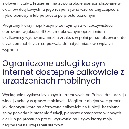
stolowe i tytuly z krupierem na zywo probuje spersonalizowane w
ekranow dotykowych, a jego responsywne wzorce angazujace z
trybie pionowym lub po prostu po prostu poziomym.
Programy ktorzy maja kasyn przetrzymaj sa w rzeczywistosci
oferowane w jakosci HD ze zredukowanym opoznieniem,
uzytkownicy wydawania mozna znalezc w pelni personalizowane do
urzadzen mobilnych, co pozwala do natychmiastowe wplaty i
wygrane.
Ograniczone uslugi kasyn
internet dostepne calkowicie z
urzadzeniach mobilnych
Wyciaganie uzytkownicy kasyn internetowych na Polsce dostarczaja
wiecej zachety w graczy mobilnych. Mogli one obejmowac premia
jak depozytu ktore sa oferowane calkowicie na funkcji, bezplatne
spiny posiadanie stezenie funkcji, pierwszy dostepnosc w nowych
gier lub po prostu po prostu wyzwania na uzywa ktorzy maja
nagrodami na uzyj tabeli skutkow.