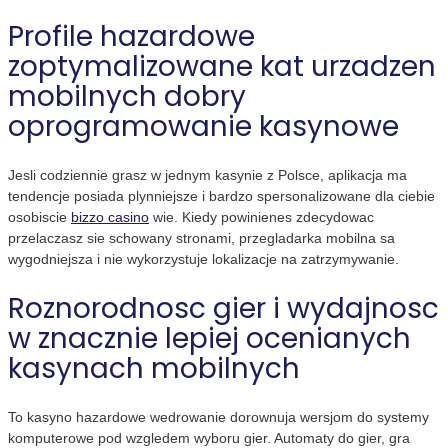
Profile hazardowe
zoptymalizowane kat urzadzen
mobilnych dobry
oprogramowanie kasynowe
Jesli codziennie grasz w jednym kasynie z Polsce, aplikacja ma
tendencje posiada plynniejsze i bardzo spersonalizowane dla ciebie
osobiscie
bizzo casino
wie. Kiedy powinienes zdecydowac
przelaczasz sie schowany stronami, przegladarka mobilna sa
wygodniejsza i nie wykorzystuje lokalizacje na zatrzymywanie.
Roznorodnosc gier i wydajnosc
w znacznie lepiej ocenianych
kasynach mobilnych
To kasyno hazardowe wedrowanie dorownuja wersjom do systemy
komputerowe pod wzgledem wyboru gier. Automaty do gier, gra