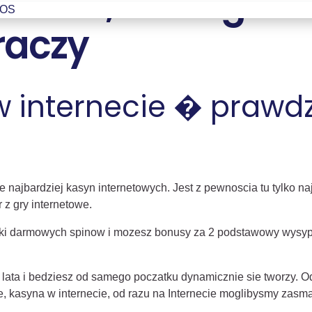
udne, Szczegolni
ROS
raczy
 internecie � prawd
ajbardziej kasyn internetowych. Jest z pewnoscia tu tylko najw
z gry internetowe.
ki darmowych spinow i mozesz bonusy za 2 podstawowy wysypisk
tu lata i bedziesz od samego poczatku dynamicznie sie tworzy.
scie, kasyna w internecie, od razu na Internecie moglibysmy za