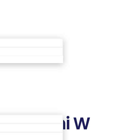
Área de Membros
nline Oni W