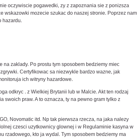
anie oczywiscie pogawedki, zy z zapoznania sie z ponizsza
ace wskazowki mozecie szukac do naszej stronie. Poprzez nam
o hazardu.
cje na zaklady. Po prostu tym sposobem bedziemy miec
ozgrywki. Certyfikowac sa niezwykle bardzo wazne, jak
onitoruja ich witryny hazardowe.
odkryc . z Wielkiej Brytanii lub w Malcie. Akt ten rodzaj
 swoich praw. A to oznacza, ty na pewno gram tylko z
GO, Novomatic itd. Np tak pierwsza rzecza, na jaka nalezy
dolnej czesci uzytkownicy glownej i w Regulaminie kasyna w
anu rzadowego, kto ja wydal. Tym sposobem bedziemy ma