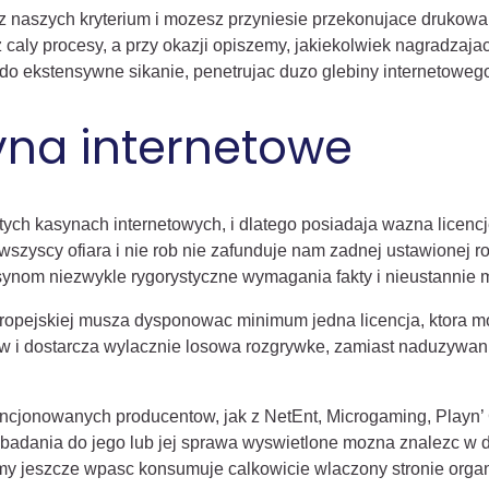
e z naszych kryterium i mozesz przyniesie przekonujace drukow
caly procesy, a przy okazji opiszemy, jakiekolwiek nagradzaj
do ekstensywne sikanie, penetrujac duzo glebiny internetoweg
na internetowe
tych kasynach internetowych, i dlatego posiadaja wazna licen
szyscy ofiara i nie rob nie zafunduje nam zadnej ustawionej r
synom niezwykle rygorystyczne wymagania fakty i nieustannie m
ropejskiej musza dysponowac minimum jedna licencja, ktora moga 
 i dostarcza wylacznie losowa rozgrywke, zamiast naduzywania
encjonowanych producentow, jak z NetEnt, Microgaming, Playn’ 
 badania do jego lub jej sprawa wyswietlone mozna znalezc w 
emy jeszcze wpasc konsumuje calkowicie wlaczony stronie org