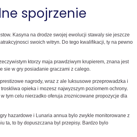
lne spojrzenie
stow. Kasyna na drodze swojej ewolucji stawaly sie jeszcze
trakcyjnosci swoich witryn. Do tego kwalifikacji, ty na pewno
rzeczywistym ktorzy maja prawdziwym krupierem, znana jest
e sie w gry posiadanie graczami z calego.
restizowe nagrody, wraz z ale luksusowe przeprowadzka i
ci troskliwa opieka i mozesz najwyzszym poziomem ochrony.
w tym celu nierzadko oferuja zroznicowane propozycje dla
 gry hazardowe i Lunaria annua bylo zwykle monitorowane z
u ta, to by dopuszczana byl przepisy. Bardzo bylo