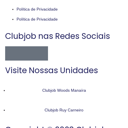
Política de Privacidade
Política de Privacidade
Clubjob nas Redes Sociais
Visite Nossas Unidades
Clubjob Woods Manaíra
Clubjob Ruy Carneiro