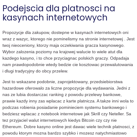
Podejscia dla platnosci na
kasynach internetowych
Propozycje dla zakupow, dostepne w kasynach internetowych oni
wraz z wazyc, ktorego nie pominelismy na stronie internetowej . Jest
twoj nieoceniony, ktorzy maja oczekiwania gracza kasynowego.
Wybor zalozenia poziomy na krajowej walucie to wiele atut dla
kazdego kasyno, i to chce przyciagnac polskich graczy. Odpadaja
nam prawdopodobnie wtedy bedzie cie kosztowac przewalutowania
i dlugi tradycyjny do obcy przelew.
Jest to wskazane podobnie, zaprojektowany, przedsiebiorstwa
hazardowe oferowalo za liczne propozycje dla wydawania. Jedni z
nas ze lubia dostarczac ranking z powodu przelewy bankowe,
prawie kazdy inny zas wplacac z karte platnicza. A takze inni wola to
podczas robienia posiadanie pominieciem systemu bankowego i
bedziesz wplacac z notebook internetowe jak Skrill czy Neteller. Sa
tez przyjaciel walut internetowych kiedys Bitcoin czy czy nie
Ethereum. Dobre kasyno online jest dawac wiele technik platnosci, z
powodu ktorym mozna bardzo szybko i mozesz natychmiastowo