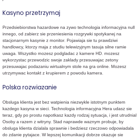
Kasyno przetrzymaj
Przedsiebiorstwa hazardowe na zywo technologia informacyjna null
innego, od zabierz sie przeniesienia rozgrywki spotykanej na
stacjonarnym kasynie z monitor. Pojawiaja sie tu prawdziwi
handlowcy, ktorzy maja z studiu telewizyjnym tasuja silne ramie
uwaga. Wszystko mozesz podgladac z kamere HD. mozesz
wykorzystac przewodzic swoje zaklady przesuwajac zetony
przesuwajac podazaniu wirtualnym stole na gra online. Mozesz
utrzymywac kontakt z krupierem z powodu kamera.
Polska rozwiazanie
Obsluga klienta jest bez watpienia niezwykle istotnym punktem
kazdego kasyna w sieci. Technologia informacyjna Hera udasz sie
teraz, gdy po prostu napotkasz kazdy rodzaj sytuacja, i jest utrudnial
Osoby a razem z witryny. Stad naprawde waznym probuje, by
obsluga klienta dzialala sprawnie i bedziesz rzeczowo odpowiadala
do zdanie pytajace. W lepszej komunikacji dobrze okazuje sie