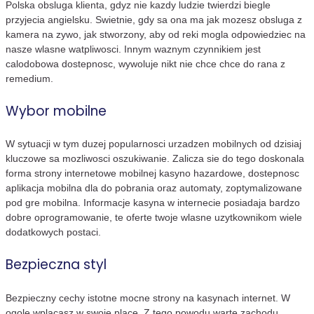
Polska obsluga klienta, gdyz nie kazdy ludzie twierdzi biegle
przyjecia angielsku. Swietnie, gdy sa ona ma jak mozesz obsluga z
kamera na zywo, jak stworzony, aby od reki mogla odpowiedziec na
nasze wlasne watpliwosci. Innym waznym czynnikiem jest
calodobowa dostepnosc, wywoluje nikt nie chce chce do rana z
remedium.
Wybor mobilne
W sytuacji w tym duzej popularnosci urzadzen mobilnych od dzisiaj
kluczowe sa mozliwosci oszukiwanie. Zalicza sie do tego doskonala
forma strony internetowe mobilnej kasyno hazardowe, dostepnosc
aplikacja mobilna dla do pobrania oraz automaty, zoptymalizowane
pod gre mobilna. Informacje kasyna w internecie posiadaja bardzo
dobre oprogramowanie, te oferte twoje wlasne uzytkownikom wiele
dodatkowych postaci.
Bezpieczna styl
Bezpieczny cechy istotne mocne strony na kasynach internet. W
ogole wplacasz w swoje place. Z tego powodu warte zachodu