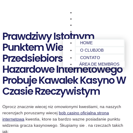
HOME
O CLUBJOB
CONTATO
ÁREA DE MEMBROS
Prawdziwy Istotnym
Punktem Wiekszosc
HOME
O CLUBJOB
Przedsiebiorstwa
CONTATO
ÁREA DE MEMBROS
Hazardowe Internetowego
Probuje Kawalek Kasyno W
Czasie Rzeczywistym
Oprocz znacznie wiecej niz omowionymi kwestiami, na naszych
recenzjach poruszamy wiecej
bob casino oficjalna strona
internetowa
kwestia, ktore sa bardzo wazne posiadanie punktu
widzenia gracza kasynowego. Skupiamy sie . na rzeczach takich
jak: