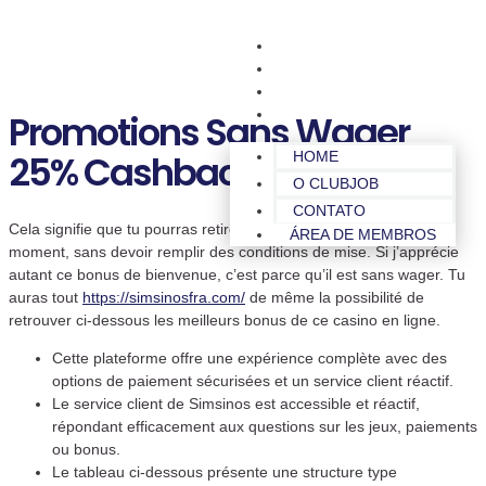
HOME
O CLUBJOB
CONTATO
ÁREA DE MEMBROS
Promotions Sans Wager
25% Cashback
HOME
O CLUBJOB
CONTATO
Cela signifie que tu pourras retirer tes gains à n’importe quel
ÁREA DE MEMBROS
moment, sans devoir remplir des conditions de mise. Si j’apprécie
autant ce bonus de bienvenue, c’est parce qu’il est sans wager. Tu
auras tout
https://simsinosfra.com/
de même la possibilité de
retrouver ci-dessous les meilleurs bonus de ce casino en ligne.
Cette plateforme offre une expérience complète avec des
options de paiement sécurisées et un service client réactif.
Le service client de Simsinos est accessible et réactif,
répondant efficacement aux questions sur les jeux, paiements
ou bonus.
Le tableau ci-dessous présente une structure type