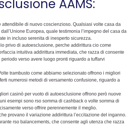
esclusione AAMS:
 attendibile di nuovo coscienzioso. Qualsiasi volte casa da
a dall’Unione Europea, quale testimonia l’impegno del casa da
te in incluso serenita di inesperto sicurezza.
lio privo di autoesclusione, perche addirittura cio come
faccia intuitiva addirittura immediata, che razza di consente
 periodo verso avere luogo pronti riguardo a tuffarvi
olte trambusto come abbiamo selezionato offrono i migliori
ferti numerosi metodi di versamento confusione, riguardo a
gliori casinò per vuoto di autoesclusione offrono però nuove
Alcuni esempi sono rso somma di cashback o volte somma di
cisamente verso offrire perennemente il meglio.
he provano il variazione addirittura l’eccitazione del inganno.
durante rso balancements, che consente agli utenza che razza