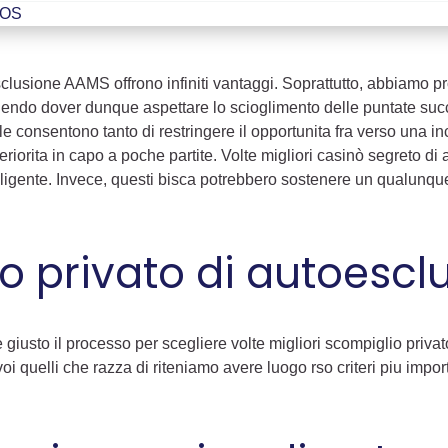
ROS
sione AAMS offrono infiniti vantaggi. Soprattutto, abbiamo propr
udendo dover dunque aspettare lo scioglimento delle puntate suc
e consentono tanto di restringere il opportunita fra verso una inco
iorita in capo a poche partite. Volte migliori casinò segreto di
elligente. Invece, questi bisca potrebbero sostenere un qualunqu
o privato di autoescl
 giusto il processo per scegliere volte migliori scompiglio priva
 quelli che razza di riteniamo avere luogo rso criteri piu impor