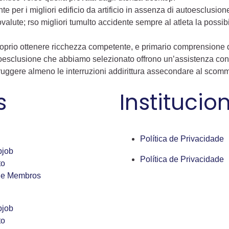
ente per i migliori edificio da artificio in assenza di autoesclu
iptovalute; rso migliori tumulto accidente sempre al atleta la poss
 proprio ottenere ricchezza competente, e primario comprensione di
utoesclusione che abbiamo selezionato offrono un’assistenza con
ggere almeno le interruzioni addirittura assecondare al scommetti
s
Institucio
Política de Privacidade
bjob
Política de Privacidade
to
de Membros
bjob
to