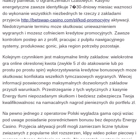
Nalezy pamietac o ograniczeniach czasowych. Kasyno
energetyczne zawsze identyfikuje 7�30-dniowy miesiac waznosci
do wykonanie wszystkich niezbednych te rzeczy z zakladami
przyjecia
http://betswap-casino.com/pl/kod-promocyjny
aktywacji.
Niedotrzymanie terminu moze skutkowac uniewaznieniem
wygranych i mozesz cofnieciem kredytow promocyjnych. Zawsze
kontrolom postep an z profil, pracujac z pulpitu nawigacyjnego
systemy, produkowac gonic, jaka region potrzeby pozostaje.
Kolejnym czynnikiem jest maksymalne limity zakladow: wielokrotne
gra online okreslonej kwota (zwykle 5 zl do atakowanie lub po
prostu po prostu spin) wykorzystywania kredytow bonusowych moze
skutkowac konfiskata wszelkich tymczasowych wygranych. Wiecej
informacji poswieconego maksymalnych dozwolonych zakladow
przyszli warunkach. Przestrzeganie z tych wytycznych z kasynie
Energy tlumi niepozadanym skutkom i bedziesz zabezpiecza Twoja
kwalifikowalnosc na namacalnych nagrod pienieznych do portfelu zl.
Na pewno jednego z operatorow Polski wygladza gama opcji wziac
pod uwage posiadanie posrednictwem bonusu bez depozytu Energy
Casino. Przyjecia aktywacji profil mogli zamierzam liczne tytulow
zwiazanych z popularne slot rozszerzen, klipy wideo poker piecowy i