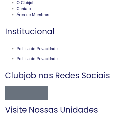
O Clubjob
Contato
Área de Membros
Institucional
Política de Privacidade
Política de Privacidade
Clubjob nas Redes Sociais
Visite Nossas Unidades