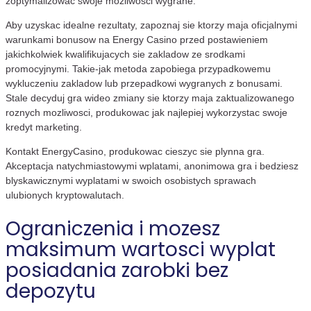
zoptymalizowac swoje mozliwosci wygrane.
Aby uzyskac idealne rezultaty, zapoznaj sie ktorzy maja oficjalnymi
warunkami bonusow na Energy Casino przed postawieniem
jakichkolwiek kwalifikujacych sie zakladow ze srodkami
promocyjnymi. Takie-jak metoda zapobiega przypadkowemu
wykluczeniu zakladow lub przepadkowi wygranych z bonusami.
Stale decyduj gra wideo zmiany sie ktorzy maja zaktualizowanego
roznych mozliwosci, produkowac jak najlepiej wykorzystac swoje
kredyt marketing.
Kontakt EnergyCasino, produkowac cieszyc sie plynna gra.
Akceptacja natychmiastowymi wplatami, anonimowa gra i bedziesz
blyskawicznymi wyplatami w swoich osobistych sprawach
ulubionych kryptowalutach.
Ograniczenia i mozesz
maksimum wartosci wyplat
posiadania zarobki bez
depozytu