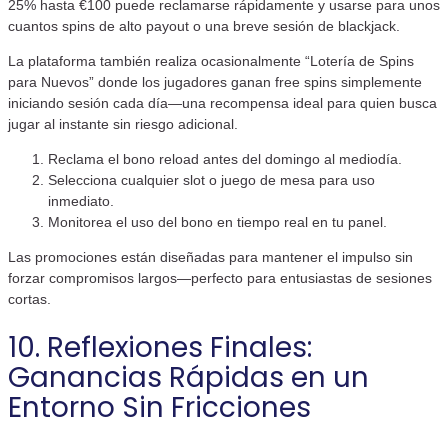
25% hasta €100 puede reclamarse rápidamente y usarse para unos
cuantos spins de alto payout o una breve sesión de blackjack.
La plataforma también realiza ocasionalmente “Lotería de Spins
para Nuevos” donde los jugadores ganan free spins simplemente
iniciando sesión cada día—una recompensa ideal para quien busca
jugar al instante sin riesgo adicional.
Reclama el bono reload antes del domingo al mediodía.
Selecciona cualquier slot o juego de mesa para uso
inmediato.
Monitorea el uso del bono en tiempo real en tu panel.
Las promociones están diseñadas para mantener el impulso sin
forzar compromisos largos—perfecto para entusiastas de sesiones
cortas.
10. Reflexiones Finales:
Ganancias Rápidas en un
Entorno Sin Fricciones