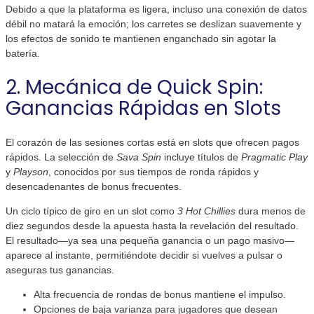
Debido a que la plataforma es ligera, incluso una conexión de datos
débil no matará la emoción; los carretes se deslizan suavemente y
los efectos de sonido te mantienen enganchado sin agotar la
batería.
2. Mecánica de Quick Spin:
Ganancias Rápidas en Slots
El corazón de las sesiones cortas está en slots que ofrecen pagos
rápidos. La selección de
Sava Spin
incluye títulos de
Pragmatic Play
y
Playson
, conocidos por sus tiempos de ronda rápidos y
desencadenantes de bonus frecuentes.
Un ciclo típico de giro en un slot como
3 Hot Chillies
dura menos de
diez segundos desde la apuesta hasta la revelación del resultado.
El resultado—ya sea una pequeña ganancia o un pago masivo—
aparece al instante, permitiéndote decidir si vuelves a pulsar o
aseguras tus ganancias.
Alta frecuencia de rondas de bonus mantiene el impulso.
Opciones de baja varianza para jugadores que desean