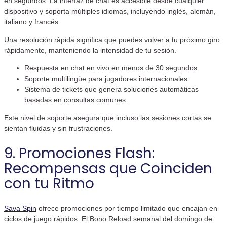
en segundos. La interfaz de chat es accesible desde cualquier
dispositivo y soporta múltiples idiomas, incluyendo inglés, alemán,
italiano y francés.
Una resolución rápida significa que puedes volver a tu próximo giro
rápidamente, manteniendo la intensidad de tu sesión.
Respuesta en chat en vivo en menos de 30 segundos.
Soporte multilingüe para jugadores internacionales.
Sistema de tickets que genera soluciones automáticas
basadas en consultas comunes.
Este nivel de soporte asegura que incluso las sesiones cortas se
sientan fluidas y sin frustraciones.
9. Promociones Flash:
Recompensas que Coinciden
con tu Ritmo
Sava Spin
ofrece promociones por tiempo limitado que encajan en
ciclos de juego rápidos. El Bono Reload semanal del domingo de