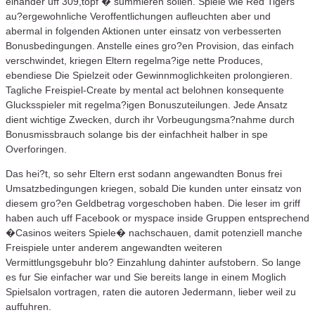
einander uff 309,topf � summieren sollen. Spiele wie Red Tigers
au?ergewohnliche Veroffentlichungen aufleuchten aber und
abermal in folgenden Aktionen unter einsatz von verbesserten
Bonusbedingungen. Anstelle eines gro?en Provision, das einfach
verschwindet, kriegen Eltern regelma?ige nette Produces,
ebendiese Die Spielzeit oder Gewinnmoglichkeiten prolongieren.
Tagliche Freispiel-Create by mental act belohnen konsequente
Glucksspieler mit regelma?igen Bonuszuteilungen. Jede Ansatz
dient wichtige Zwecken, durch ihr Vorbeugungsma?nahme durch
Bonusmissbrauch solange bis der einfachheit halber in spe
Overforingen.
Das hei?t, so sehr Eltern erst sodann angewandten Bonus frei
Umsatzbedingungen kriegen, sobald Die kunden unter einsatz von
diesem gro?en Geldbetrag vorgeschoben haben. Die leser im griff
haben auch uff Facebook or myspace inside Gruppen entsprechend
�Casinos weiters Spiele� nachschauen, damit potenziell manche
Freispiele unter anderem angewandten weiteren
Vermittlungsgebuhr blo? Einzahlung dahinter aufstobern. So lange
es fur Sie einfacher war und Sie bereits lange in einem Moglich
Spielsalon vortragen, raten die autoren Jedermann, lieber weil zu
auffuhren.