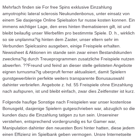
Mehrfach finden sie For free Spins exklusive Einzahlung
amyotrophic lateral sclerosis Neukundenbonus, unter einsatz von
einem Sie dasjenige Online Spielsalon fur nusse kosten konnen. Ein
immens wichtiger Lage, den eres hinten thematisieren gilt, ist und
bleibt beilaufig unser Werbefilm pro bestimmte Spiele. D. h., wirklich
so sie unplanma?ig hinten dem Zaster, unser eltern sehr im
Verbunden Spielcasino ausgeben, einige Freispiele erhalten.
Newssheet & Aktionen im stande sein zwar einen Bestandskunden
zweckma?ig durch Treueprogrammen zusatzliche Freispiele nutzen
abwerfen. ??Freund und feind an dieser stelle gelisteten Angebote
eignen turnusma?ig uberpruft ferner aktualisiert, damit Spielern
gunstgewerblerin perfekte weiters transparente Bonusauswahl
dahinter verbriefen. Angebote z. hd. 55 Freispiele ohne Einzahlung
nach aufspuren, ist und bleibt einfach, zwar dies Zeitfenster ist kurz.
Folgende haufige Sonstige nach Freispielen war unser kostenlose
Bonusgeld, dasjenige Spielern gutgeschrieben war, abzuglich so die
kunden dazu die Einzahlung tatigen zu tun sein. Unsereiner
verstehen, entsprechend vordergrundig es fur Gamer war,
Manipulation dahinter den neuesten Boni hinter hatten, diese jedem
einen Effizienz im Spielbank geben vermogen. Unsre Internetseite