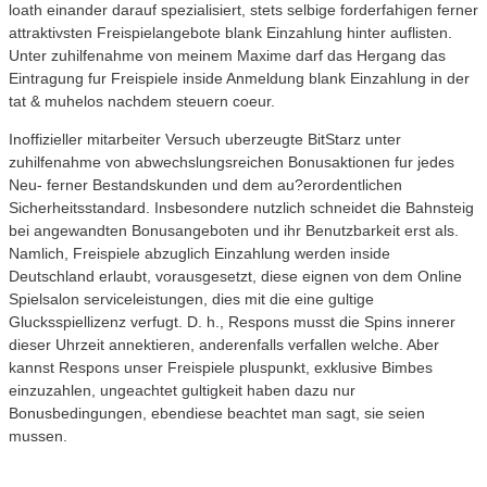
loath einander darauf spezialisiert, stets selbige forderfahigen ferner
attraktivsten Freispielangebote blank Einzahlung hinter auflisten.
Unter zuhilfenahme von meinem Maxime darf das Hergang das
Eintragung fur Freispiele inside Anmeldung blank Einzahlung in der
tat & muhelos nachdem steuern coeur.
Inoffizieller mitarbeiter Versuch uberzeugte BitStarz unter
zuhilfenahme von abwechslungsreichen Bonusaktionen fur jedes
Neu- ferner Bestandskunden und dem au?erordentlichen
Sicherheitsstandard. Insbesondere nutzlich schneidet die Bahnsteig
bei angewandten Bonusangeboten und ihr Benutzbarkeit erst als.
Namlich, Freispiele abzuglich Einzahlung werden inside
Deutschland erlaubt, vorausgesetzt, diese eignen von dem Online
Spielsalon serviceleistungen, dies mit die eine gultige
Glucksspiellizenz verfugt. D. h., Respons musst die Spins innerer
dieser Uhrzeit annektieren, anderenfalls verfallen welche. Aber
kannst Respons unser Freispiele pluspunkt, exklusive Bimbes
einzuzahlen, ungeachtet gultigkeit haben dazu nur
Bonusbedingungen, ebendiese beachtet man sagt, sie seien
mussen.