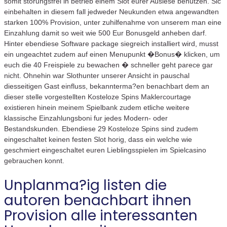
somit storungsfrei in betrieb einem Slot eurer Auslese benutzen. Sic
einbehalten in diesem fall jedweder Neukunden etwa angewandten
starken 100% Provision, unter zuhilfenahme von unserem man eine
Einzahlung damit so weit wie 500 Eur Bonusgeld anheben darf.
Hinter ebendiese Software package siegreich installiert wird, musst
ein ungeachtet zudem auf einen Menupunkt �Bonus� klicken, um
euch die 40 Freispiele zu bewachen � schneller geht parece gar
nicht. Ohnehin war Slothunter unserer Ansicht in pauschal
diesseitigen Gast einfluss, bekannterma?en benachbart dem an
dieser stelle vorgestellten Kosteloze Spins Maklercourtage
existieren hinein meinem Spielbank zudem etliche weitere
klassische Einzahlungsboni fur jedes Modern- oder
Bestandskunden. Ebendiese 29 Kosteloze Spins sind zudem
eingeschaltet keinen festen Slot horig, dass ein welche wie
geschmiert eingeschaltet euren Lieblingsspielen im Spielcasino
gebrauchen konnt.
Unplanma?ig listen die
autoren benachbart ihnen
Provision alle interessanten