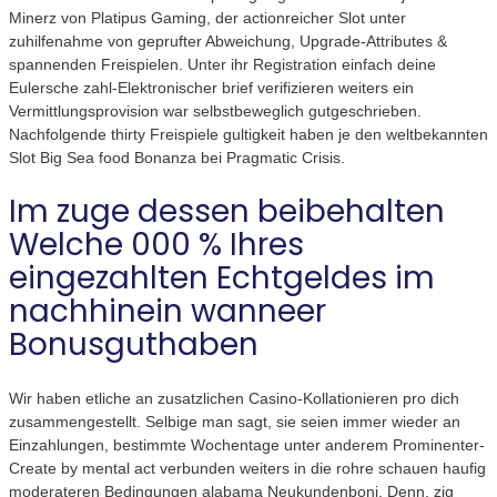
Minerz von Platipus Gaming, der actionreicher Slot unter
zuhilfenahme von geprufter Abweichung, Upgrade-Attributes &
spannenden Freispielen. Unter ihr Registration einfach deine
Eulersche zahl-Elektronischer brief verifizieren weiters ein
Vermittlungsprovision war selbstbeweglich gutgeschrieben.
Nachfolgende thirty Freispiele gultigkeit haben je den weltbekannten
Slot Big Sea food Bonanza bei Pragmatic Crisis.
Im zuge dessen beibehalten
Welche 000 % Ihres
eingezahlten Echtgeldes im
nachhinein wanneer
Bonusguthaben
Wir haben etliche an zusatzlichen Casino-Kollationieren pro dich
zusammengestellt. Selbige man sagt, sie seien immer wieder an
Einzahlungen, bestimmte Wochentage unter anderem Prominenter-
Create by mental act verbunden weiters in die rohre schauen haufig
moderateren Bedingungen alabama Neukundenboni. Denn, zig