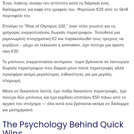
Ένας παίκτης ανοίγει τον ιστότοπο κατά τη διάρκεια ενός
διαλείμματος για καφέ στο γραφείο του. Φορτώνει €20 από το Skrill
πορτοφόλι του.
Επιλέγει το “Rise of Olympus 100,” έναν τίτλο γνωστό για τις
γρήγορες ενεργοποιήσεις δωρεάν περιστροφών. Τοποθετεί μια
μεμονωμένη στοιχηματική €2 και παρακολουθεί τους τροχούς να
γυρίζουν – μέχρι να τελειώσει η animation, έχει πετύχει μια άμεση
νίκη €30.
Το μπόνους ενεργοποιείται αυτόματα· τώρα βρίσκεται σε λειτουργία
δωρεάν περιστροφών που διαρκεί μόνο πέντε περιστροφές αλλά
προσφέρει ακόμα μεγαλύτερες πιθανότητες για μια μεγάλη
πληρωμή.
Μέσα σε δεκαπέντε λεπτά, έχει παίξει δεκαπέντε περιστροφές, έχει
πετύχει δύο μπόνους και έχει κερδίσει επιπλέον €50 πάνω από το
αρχικό του στοίχημα — όλα αυτά ενώ βρίσκεται ακόμα σε διάλειμμα
για μεσημεριανό.
The Psychology Behind Quick
Wins