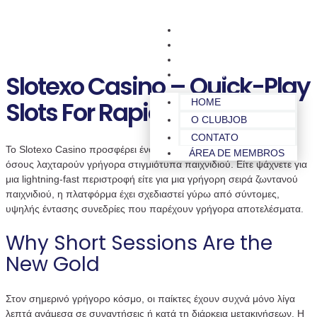
HOME
O CLUBJOB
CONTATO
ÁREA DE MEMBROS
Slotexo Casino – Quick-Play
Slots For Rapid Wins
HOME
O CLUBJOB
CONTATO
Το Slotexo Casino προσφέρει έναν κόσμο άμεσης συγκίνησης για
ÁREA DE MEMBROS
όσους λαχταρούν γρήγορα στιγμιότυπα παιχνιδιού. Είτε ψάχνετε για
μια lightning‑fast περιστροφή είτε για μια γρήγορη σειρά ζωντανού
παιχνιδιού, η πλατφόρμα έχει σχεδιαστεί γύρω από σύντομες,
υψηλής έντασης συνεδρίες που παρέχουν γρήγορα αποτελέσματα.
Why Short Sessions Are the
New Gold
Στον σημερινό γρήγορο κόσμο, οι παίκτες έχουν συχνά μόνο λίγα
λεπτά ανάμεσα σε συναντήσεις ή κατά τη διάρκεια μετακινήσεων. Η