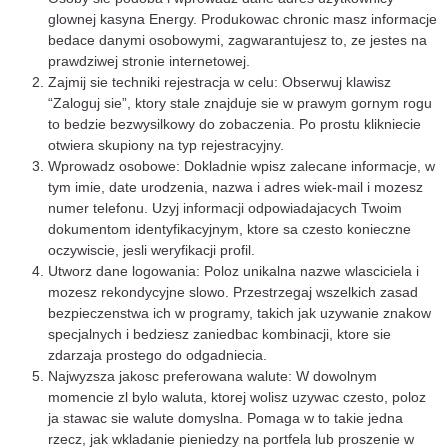
glownej kasyna Energy. Produkowac chronic masz informacje
bedace danymi osobowymi, zagwarantujesz to, ze jestes na
prawdziwej stronie internetowej.
Zajmij sie techniki rejestracja w celu: Obserwuj klawisz
“Zaloguj sie”, ktory stale znajduje sie w prawym gornym rogu
to bedzie bezwysilkowy do zobaczenia. Po prostu klikniecie
otwiera skupiony na typ rejestracyjny.
Wprowadz osobowe: Dokladnie wpisz zalecane informacje, w
tym imie, date urodzenia, nazwa i adres wiek-mail i mozesz
numer telefonu. Uzyj informacji odpowiadajacych Twoim
dokumentom identyfikacyjnym, ktore sa czesto konieczne
oczywiscie, jesli weryfikacji profil.
Utworz dane logowania: Poloz unikalna nazwe wlasciciela i
mozesz rekondycyjne slowo. Przestrzegaj wszelkich zasad
bezpieczenstwa ich w programy, takich jak uzywanie znakow
specjalnych i bedziesz zaniedbac kombinacji, ktore sie
zdarzaja prostego do odgadniecia.
Najwyzsza jakosc preferowana walute: W dowolnym
momencie zl bylo waluta, ktorej wolisz uzywac czesto, poloz
ja stawac sie walute domyslna. Pomaga w to takie jedna
rzecz, jak wkladanie pieniedzy na portfela lub proszenie w