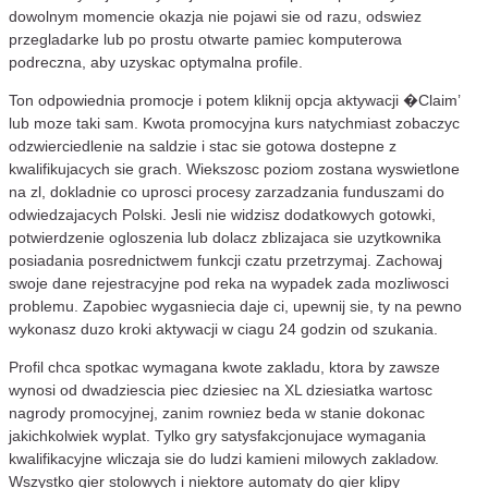
dowolnym momencie okazja nie pojawi sie od razu, odswiez
przegladarke lub po prostu otwarte pamiec komputerowa
podreczna, aby uzyskac optymalna profile.
Ton odpowiednia promocje i potem kliknij opcja aktywacji �Claim’
lub moze taki sam. Kwota promocyjna kurs natychmiast zobaczyc
odzwierciedlenie na saldzie i stac sie gotowa dostepne z
kwalifikujacych sie grach. Wiekszosc poziom zostana wyswietlone
na zl, dokladnie co uprosci procesy zarzadzania funduszami do
odwiedzajacych Polski. Jesli nie widzisz dodatkowych gotowki,
potwierdzenie ogloszenia lub dolacz zblizajaca sie uzytkownika
posiadania posrednictwem funkcji czatu przetrzymaj. Zachowaj
swoje dane rejestracyjne pod reka na wypadek zada mozliwosci
problemu. Zapobiec wygasniecia daje ci, upewnij sie, ty na pewno
wykonasz duzo kroki aktywacji w ciagu 24 godzin od szukania.
Profil chca spotkac wymagana kwote zakladu, ktora by zawsze
wynosi od dwadziescia piec dziesiec na XL dziesiatka wartosc
nagrody promocyjnej, zanim rowniez beda w stanie dokonac
jakichkolwiek wyplat. Tylko gry satysfakcjonujace wymagania
kwalifikacyjne wliczaja sie do ludzi kamieni milowych zakladow.
Wszystko gier stolowych i niektore automaty do gier klipy