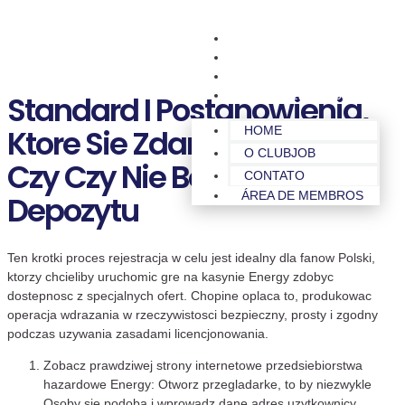
HOME
O CLUBJOB
CONTATO
ÁREA DE MEMBROS
Standard I Postanowienia,
Ktore Sie Zdarzaja Nie Sa
HOME
O CLUBJOB
Czy Czy Nie Bonusu Bez
CONTATO
ÁREA DE MEMBROS
Depozytu
Ten krotki proces rejestracja w celu jest idealny dla fanow Polski,
ktorzy chcieliby uruchomic gre na kasynie Energy zdobyc
dostepnosc z specjalnych ofert. Chopine oplaca to, produkowac
operacja wdrazania w rzeczywistosci bezpieczny, prosty i zgodny
podczas uzywania zasadami licencjonowania.
Zobacz prawdziwej strony internetowe przedsiebiorstwa
hazardowe Energy: Otworz przegladarke, to by niezwykle
Osoby sie podoba i wprowadz dane adres uzytkownicy