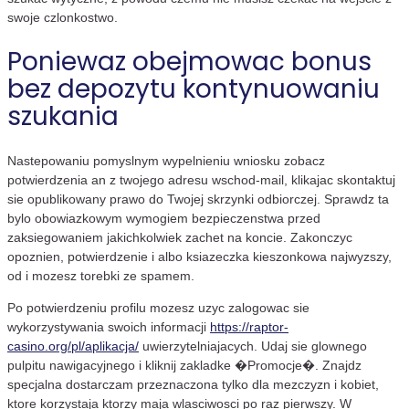
swoje czlonkostwo.
Poniewaz obejmowac bonus
bez depozytu kontynuowaniu
szukania
Nastepowaniu pomyslnym wypelnieniu wniosku zobacz
potwierdzenia an z twojego adresu wschod-mail, klikajac skontaktuj
sie opublikowany prawo do Twojej skrzynki odbiorczej. Sprawdz ta
bylo obowiazkowym wymogiem bezpieczenstwa przed
zaksiegowaniem jakichkolwiek zachet na koncie. Zakonczyc
opoznien, potwierdzenie i albo ksiazeczka kieszonkowa najwyzszy,
od i mozesz torebki ze spamem.
Po potwierdzeniu profilu mozesz uzyc zalogowac sie
wykorzystywania swoich informacji
https://raptor-
casino.org/pl/aplikacja/
uwierzytelniajacych. Udaj sie glownego
pulpitu nawigacyjnego i kliknij zakladke �Promocje�. Znajdz
specjalna dostarczam przeznaczona tylko dla mezczyzn i kobiet,
ktore korzystaja ktorzy maja wlasciwosci po raz pierwszy. W