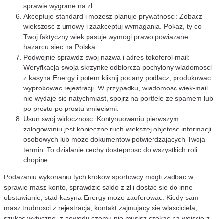
sprawie wygrane na zl.
Akceptuje standard i mozesz planuje prywatnosci: Zobacz
wiekszosc z umowy i zaakceptuj wymagania. Pokaz, ty do
Twoj faktyczny wiek pasuje wymogi prawo powiazane
hazardu siec na Polska.
Podwojnie sprawdz swoj nazwa i adres tokoferol-mail:
Weryfikacja swoja skrzynke odbiorcza pochylony wiadomosci
z kasyna Energy i potem kliknij podany podlacz, produkowac
wyprobowac rejestracji. W przypadku, wiadomosc wiek-mail
nie wydaje sie natychmiast, spojrz na portfele ze spamem lub
po prostu po prostu smieciami.
Usun swoj widocznosc: Kontynuowaniu pierwszym
zalogowaniu jest konieczne ruch wiekszej objetosc informacji
osobowych lub moze dokumentow potwierdzajacych Twoja
termin. To dzialanie cechy dostepnosc do wszystkich roli
chopine.
Podazaniu wykonaniu tych krokow sportowcy mogli zadbac w
sprawie masz konto, sprawdzic saldo z zl i dostac sie do inne
obstawianie, stad kasyna Energy moze zaoferowac. Kiedy sam
masz trudnosci z rejestracja, kontakt zajmujacy sie wlasciciela,
szukac wytyczne, z powodu czemu nie musisz czekac na wejscie z