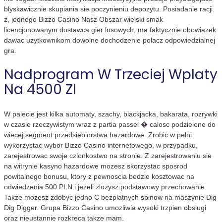
blyskawicznie skupiania sie poczynieniu depozytu. Posiadanie racji
z, jednego Bizzo Casino Nasz Obszar wiejski smak
licencjonowanym dostawca gier losowych, ma faktycznie obowiazek
dawac uzytkownikom dowolne dochodzenie polacz odpowiedzialnej
gra.
Nadprogram W Trzeciej Wplaty
Na 4500 Zl
W palecie jest kilka automaty, szachy, blackjacka, bakarata, rozrywki
w czasie rzeczywistym wraz z partia passel � calosc podzielone do
wiecej segment przedsiebiorstwa hazardowe. Zrobic w pelni
wykorzystac wybor Bizzo Casino internetowego, w przypadku,
zarejestrowac swoje czlonkostwo na stronie. Z zarejestrowaniu sie
na witrynie kasyno hazardowe mozesz skorzystac sposrod
powitalnego bonusu, ktory z pewnoscia bedzie kosztowac na
odwiedzenia 500 PLN i jezeli zlozysz podstawowy przechowanie.
Takze mozesz zdobyc jedno C bezplatnych spinow na maszynie Dig
Dig Digger. Grupa Bizzo Casino umozliwia wysoki trzpien obslugi
oraz nieustannie rozkreca takze mam.