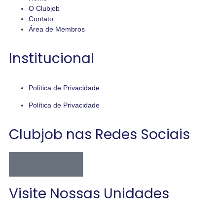
O Clubjob
Contato
Área de Membros
Institucional
Política de Privacidade
Política de Privacidade
Clubjob nas Redes Sociais
Visite Nossas Unidades