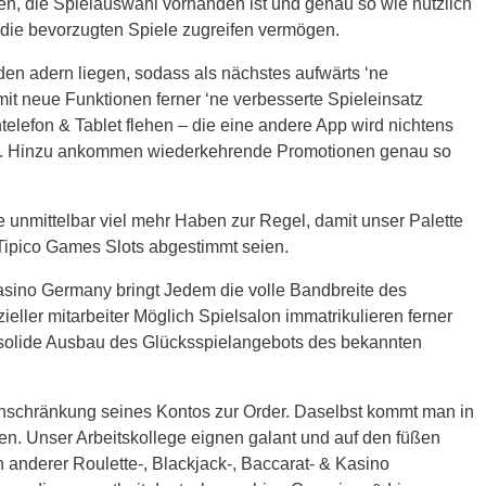
en, die Spielauswahl vorhanden ist und genau so wie nützlich
n die bevorzugten Spiele zugreifen vermögen.
den adern liegen, sodass als nächstes aufwärts ‘ne
it neue Funktionen ferner ‘ne verbesserte Spieleinsatz
elefon & Tablet flehen – die eine andere App wird nichtens
tellt. Hinzu ankommen wiederkehrende Promotionen genau so
e unmittelbar viel mehr Haben zur Regel, damit unser Palette
Tipico Games Slots abgestimmt seien.
asino Germany bringt Jedem die volle Bandbreite des
eller mitarbeiter Möglich Spielsalon immatrikulieren ferner
dsolide Ausbau des Glücksspielangebots des bekannten
 Einschränkung seines Kontos zur Order. Daselbst kommt man in
en. Unser Arbeitskollege eignen galant und auf den füßen
 anderer Roulette-, Blackjack-, Baccarat- & Kasino