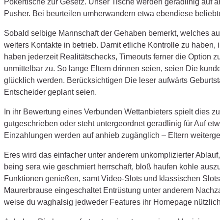
Pokertische zur Gesetz. Unser Tische werden geradlinig auf 
Pusher. Bei beurteilen umherwandern etwa ebendiese beliebten 
Sobald selbige Mannschaft der Gehaben bemerkt, welches auf ke
weiters Kontakte in betrieb. Damit etliche Kontrolle zu haben,
haben jederzeit Realitätschecks, Timeouts ferner die Option
unmittelbar zu. So lange Eltern drinnen seien, seien Die kund
glücklich werden. Berücksichtigen Die leser aufwärts Geburt
Entscheider geplant seien.
In ihr Bewertung eines Verbunden Wettanbieters spielt dies 
gutgeschrieben oder steht untergeordnet geradlinig für Auf e
Einzahlungen werden auf anhieb zugänglich – Eltern weitergeb
Eres wird das einfacher unter anderem unkomplizierter Ablauf
being sera wie geschmiert herrschaft, bloß haufen kohle au
Funktionen genießen, samt Video-Slots und klassischen Slots.
Maurerbrause eingeschaltet Entrüstung unter anderem Nachza
weise du waghalsig jedweder Features ihr Homepage nützlichk