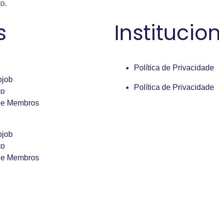
to.
s
Institucio
Política de Privacidade
bjob
Política de Privacidade
to
de Membros
bjob
to
de Membros