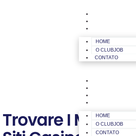
HOME
O CLUBJOB
CONTATO
HOME
O CLUBJOB
CONTATO
HOME
O CLUBJOB
CONTATO
ÁREA DE MEMBROS
Trovare I Miglior
HOME
O CLUBJOB
CONTATO