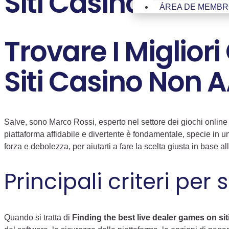
Siti Casino Non 
ÁREA DE MEMB
Trovare I Miglior
Siti Casino Non 
Salve, sono Marco Rossi, esperto nel settore dei giochi onlin
piattaforma affidabile e divertente è fondamentale, specie in u
forza e debolezza, per aiutarti a fare la scelta giusta in base a
Principali criteri per
Quando si tratta di
Finding the best live dealer games on s