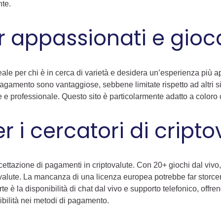
nte.
r appassionati e gioca
ideale per chi è in cerca di varietà e desidera un’esperienza più 
di pagamento sono vantaggiose, sebbene limitate rispetto ad altri
e e professionale. Questo sito è particolarmente adatto a coloro 
r i cercatori di cripto
accettazione di pagamenti in criptovalute. Con 20+ giochi dal vivo
valute. La mancanza di una licenza europea potrebbe far storcere
è la disponibilità di chat dal vivo e supporto telefonico, offren
sibilità nei metodi di pagamento.