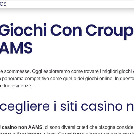
AAMS
ROS
i Giochi Con Croupi
AAMS
e e scommesse. Oggi esploreremo come trovare i migliori giochi 
n panorama competitivo come quello dei giochi online. In questo a
lle tue esigenze.
 scegliere i siti casin
iti casino non AAMS
, ci sono diversi criteri che bisogna consider