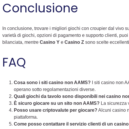
Conclusione
In conclusione, trovare i migliori giochi con croupier dal vivo s
varietà di giochi, opzioni di pagamento e supporto clienti, puoi
bilanciata, mentre
Casino Y
e
Casino Z
sono scelte eccellenti
FAQ
Cosa sono i siti casino non AAMS?
I siti casino non 
operano sotto regolamentazioni diverse.
Quali giochi da tavolo sono disponibili nei casino 
È sicuro giocare su un sito non AAMS?
La sicurezza v
Posso usare criptovalute per giocare?
Alcuni casino n
piattaforma.
Come posso contattare il servizio clienti di un cas