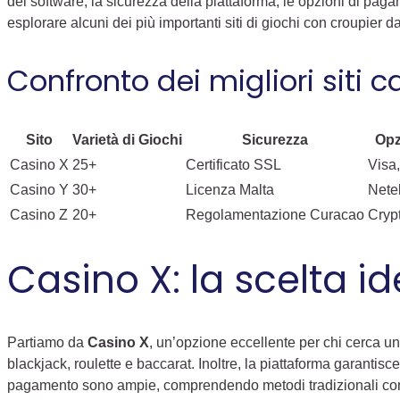
del software, la sicurezza della piattaforma, le opzioni di pag
esplorare alcuni dei più importanti siti di giochi con croupier d
Confronto dei migliori siti
Sito
Varietà di Giochi
Sicurezza
Opz
Casino X
25+
Certificato SSL
Visa
Casino Y
30+
Licenza Malta
Netel
Casino Z
20+
Regolamentazione Curacao
Cryp
Casino X: la scelta i
Partiamo da
Casino X
, un’opzione eccellente per chi cerca un
blackjack, roulette e baccarat. Inoltre, la piattaforma garantis
pagamento sono ampie, comprendendo metodi tradizionali come 