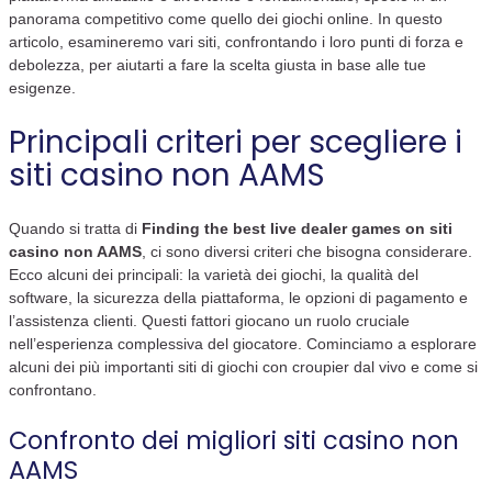
panorama competitivo come quello dei giochi online. In questo
articolo, esamineremo vari siti, confrontando i loro punti di forza e
debolezza, per aiutarti a fare la scelta giusta in base alle tue
esigenze.
Principali criteri per scegliere i
siti casino non AAMS
Quando si tratta di
Finding the best live dealer games on siti
casino non AAMS
, ci sono diversi criteri che bisogna considerare.
Ecco alcuni dei principali: la varietà dei giochi, la qualità del
software, la sicurezza della piattaforma, le opzioni di pagamento e
l’assistenza clienti. Questi fattori giocano un ruolo cruciale
nell’esperienza complessiva del giocatore. Cominciamo a esplorare
alcuni dei più importanti siti di giochi con croupier dal vivo e come si
confrontano.
Confronto dei migliori siti casino non
AAMS