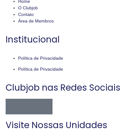
Home
O Clubjob
Contato
Área de Membros
Institucional
Política de Privacidade
Política de Privacidade
Clubjob nas Redes Sociais
Visite Nossas Unidades