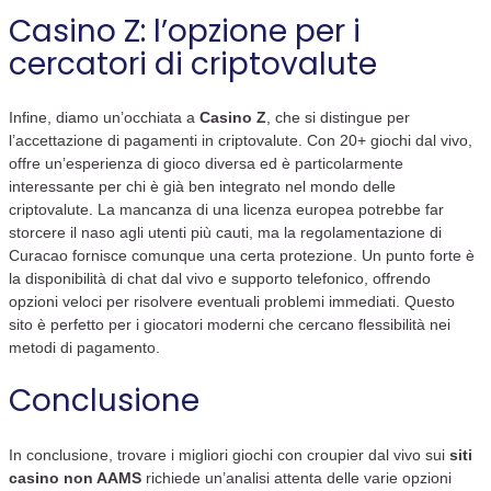
Casino Z: l’opzione per i
cercatori di criptovalute
Infine, diamo un’occhiata a
Casino Z
, che si distingue per
l’accettazione di pagamenti in criptovalute. Con 20+ giochi dal vivo,
offre un’esperienza di gioco diversa ed è particolarmente
interessante per chi è già ben integrato nel mondo delle
criptovalute. La mancanza di una licenza europea potrebbe far
storcere il naso agli utenti più cauti, ma la regolamentazione di
Curacao fornisce comunque una certa protezione. Un punto forte è
la disponibilità di chat dal vivo e supporto telefonico, offrendo
opzioni veloci per risolvere eventuali problemi immediati. Questo
sito è perfetto per i giocatori moderni che cercano flessibilità nei
metodi di pagamento.
Conclusione
In conclusione, trovare i migliori giochi con croupier dal vivo sui
siti
casino non AAMS
richiede un’analisi attenta delle varie opzioni