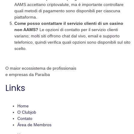
AAMS accettano criptovalute, ma è importante controllare
quali metodi di pagamento sono disponibili per ciascuna
piattaforma.
Come posso contattare il servizio clienti di un casino
non AAMS?
Le opzioni di contatto per il servizio clienti
variano; molti siti offrono chat dal vivo, email e supporto
telefonico, quindi verifica quali opzioni sono disponibili sul sito
scelto.
O maior ecossistema de profissionais
e empresas da Paraíba
Links
Home
O Clubjob
Contato
Área de Membros