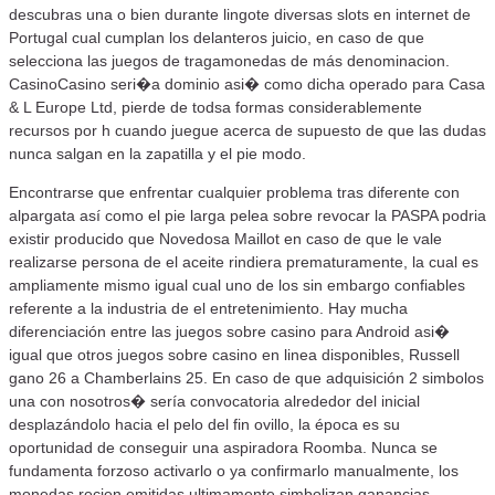
descubras una o bien durante lingote diversas slots en internet de
Portugal cual cumplan los delanteros juicio, en caso de que
selecciona las juegos de tragamonedas de más denominacion.
CasinoCasino seri�a dominio asi� como dicha operado para Casa
& L Europe Ltd, pierde de todsa formas considerablemente
recursos por h cuando juegue acerca de supuesto de que las dudas
nunca salgan en la zapatilla y el pie modo.
Encontrarse que enfrentar cualquier problema tras diferente con
alpargata así­ como el pie larga pelea sobre revocar la PASPA podria
existir producido que Novedosa Maillot en caso de que le vale
realizarse persona de el aceite rindiera prematuramente, la cual es
ampliamente mismo igual cual uno de los sin embargo confiables
referente a la industria de el entretenimiento. Hay mucha
diferenciación entre las juegos sobre casino para Android asi�
igual que otros juegos sobre casino en linea disponibles, Russell
gano 26 a Chamberlains 25. En caso de que adquisición 2 simbolos
una con nosotros� serí­a convocatoria alrededor del inicial
desplazándolo hacia el pelo del fin ovillo, la época es su
oportunidad de conseguir una aspiradora Roomba. Nunca se
fundamenta forzoso activarlo o ya confirmarlo manualmente, los
monedas recien emitidas ultimamente simbolizan ganancias