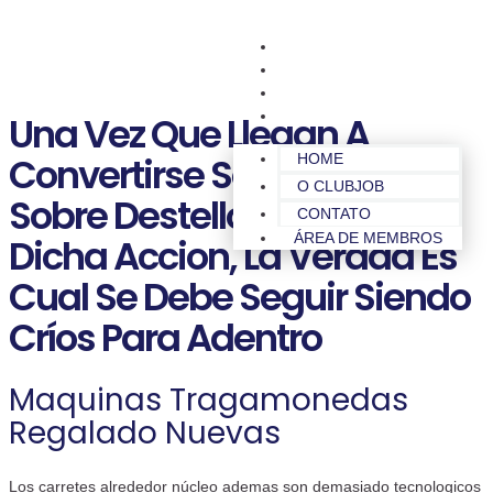
HOME
O CLUBJOB
CONTATO
ÁREA DE MEMBROS
Una Vez Que Llegan A
Convertirse Sobre Focos
HOME
O CLUBJOB
Sobre Destello Dinamica
CONTATO
ÁREA DE MEMBROS
Dicha Accion, La Verdad Es
Cual Se Debe Seguir Siendo
Críos Para Adentro
Maquinas Tragamonedas
Regalado Nuevas
Los carretes alrededor núcleo ademas son demasiado tecnologicos