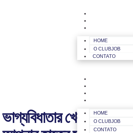
HOME
O CLUBJOB
CONTATO
HOME
O CLUBJOB
CONTATO
HOME
O CLUBJOB
CONTATO
ÁREA DE MEMBROS
ভাগ্যবিধাতার খেলাঘরে, প
HOME
O CLUBJOB
CONTATO