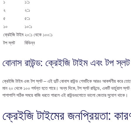
১
১:১
২
২:১
৫
৫:১
১০
১০:১
ক্রেইজি টাইম
২০:১ থেকে ১০০:১
টপ স্লট
বিভিন্ন
বোনাস রাউন্ড: ক্রেইজি টাইম এবং টপ স্লট
ক্রেইজি টাইম এবং টপ স্লট – এই দুটি বোনাস রাউন্ড গেমটিকে আরও আকর্ষণীয় করে তোলে। ক
মান ২০ থেকে ১০০ পর্যন্ত হতে পারে। অন্য দিকে, টপ স্লট রাউন্ডে, একটি ভার্চুয়াল স্
পাশাপাশি সঠিক সময়ে বাজি ধরতে পারলে এই রাউন্ডগুলোতে ভালো জেতার সুযোগ থাকে।
ক্রেইজি টাইমের জনপ্রিয়তা: কার