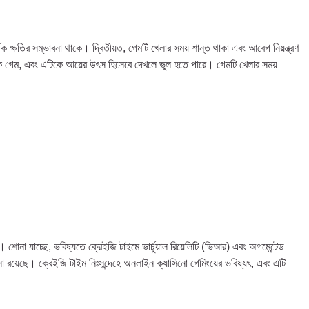
্ষতির সম্ভাবনা থাকে। দ্বিতীয়ত, গেমটি খেলার সময় শান্ত থাকা এবং আবেগ নিয়ন্ত্রণ
ূলক গেম, এবং এটিকে আয়ের উৎস হিসেবে দেখলে ভুল হতে পারে। গেমটি খেলার সময়
না যাচ্ছে, ভবিষ্যতে ক্রেইজি টাইমে ভার্চুয়াল রিয়েলিটি (ভিআর) এবং অগমেন্টেড
পনা রয়েছে। ক্রেইজি টাইম নিঃসন্দেহে অনলাইন ক্যাসিনো গেমিংয়ের ভবিষ্যৎ, এবং এটি