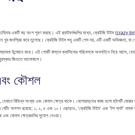
হিদার একটি বড় অংশ পূরণ করছে। এই প্ল্যাটফর্মগুলির মধ্যে, ক্রেইজি টাইম (
crazy ti
ব জনপ্রিয় করে তুলেছে। ক্রেইজি টাইম শুধু একটি গেম নয়, এটি একটি অভিজ্ঞতা, যা খেল
 নতুন সম্ভাবনা উন্মোচন করে। এই গেমটি বাস্তব ক্যাসিনোর পরিবেশকে অনলাইনে নিয়ে আসে,
 পুরস্কার জিততে ভালোবাসে।
 এবং কৌশল
, যেখানে বিভিন্ন সংখ্যা এবং বোনাস ক্ষেত্র থাকে। খেলোয়াড়দের কাজ হলো হুইলটি ঘোরা
্রধান বেটিং অপশন রয়েছে: ১, ২, ৫ এবং ১০। এছাড়াও, ‘ক্রেইজি টাইম’ এবং ‘টপ স্লট’ না
া এবং বোনাস ক্ষেত্রগুলির সুযোগ নেওয়া।