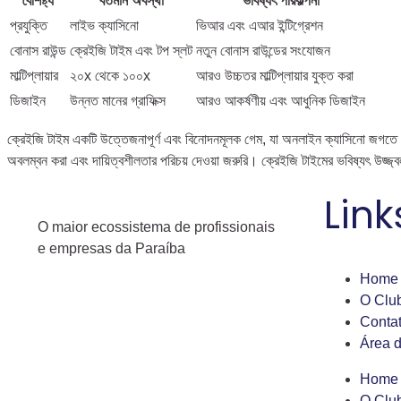
বৈশিষ্ট্য
বর্তমান অবস্থা
ভবিষ্যৎ পরিকল্পনা
প্রযুক্তি
লাইভ ক্যাসিনো
ভিআর এবং এআর ইন্টিগ্রেশন
বোনাস রাউন্ড
ক্রেইজি টাইম এবং টপ স্লট
নতুন বোনাস রাউন্ডের সংযোজন
মাল্টিপ্লায়ার
২০x থেকে ১০০x
আরও উচ্চতর মাল্টিপ্লায়ার যুক্ত করা
ডিজাইন
উন্নত মানের গ্রাফিক্স
আরও আকর্ষণীয় এবং আধুনিক ডিজাইন
ক্রেইজি টাইম একটি উত্তেজনাপূর্ণ এবং বিনোদনমূলক গেম, যা অনলাইন ক্যাসিনো জগতে আল
অবলম্বন করা এবং দায়িত্বশীলতার পরিচয় দেওয়া জরুরি। ক্রেইজি টাইমের ভবিষ্যৎ উজ্জ
Link
O maior ecossistema de profissionais
e empresas da Paraíba
Home
O Clu
Conta
Área 
Home
O Clu