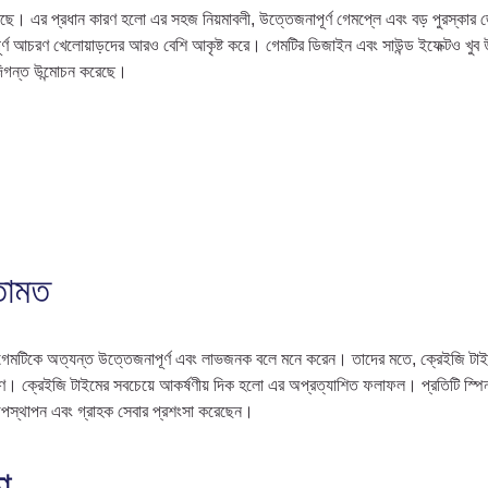
েছে। এর প্রধান কারণ হলো এর সহজ নিয়মাবলী, উত্তেজনাপূর্ণ গেমপ্লে এবং বড় পুরস্কার 
পূর্ণ আচরণ খেলোয়াড়দের আরও বেশি আকৃষ্ট করে। গেমটির ডিজাইন এবং সাউন্ড ইফেক্টও খু
দিগন্ত উন্মোচন করেছে।
মতামত
এই গেমটিকে অত্যন্ত উত্তেজনাপূর্ণ এবং লাভজনক বলে মনে করেন। তাদের মতে, ক্রেইজি টা
দারুণ। ক্রেইজি টাইমের সবচেয়ে আকর্ষণীয় দিক হলো এর অপ্রত্যাশিত ফলাফল। প্রতিটি স্প
 উপস্থাপন এবং গ্রাহক সেবার প্রশংসা করেছেন।
া