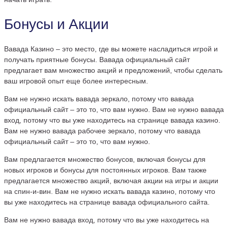
Бонусы и Акции
Вавада Казино – это место, где вы можете насладиться игрой и
получать приятные бонусы. Вавада официальный сайт
предлагает вам множество акций и предложений, чтобы сделать
ваш игровой опыт еще более интересным.
Вам не нужно искать вавада зеркало, потому что вавада
официальный сайт – это то, что вам нужно. Вам не нужно вавада
вход, потому что вы уже находитесь на странице вавада казино.
Вам не нужно вавада рабочее зеркало, потому что вавада
официальный сайт – это то, что вам нужно.
Вам предлагается множество бонусов, включая бонусы для
новых игроков и бонусы для постоянных игроков. Вам также
предлагается множество акций, включая акции на игры и акции
на спин-и-вин. Вам не нужно искать вавада казино, потому что
вы уже находитесь на странице вавада официального сайта.
Вам не нужно вавада вход, потому что вы уже находитесь на