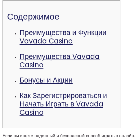
Содержимое
Преимущества и Функции
Vavada Casino
Преимущества Vavada
Casino
Бонусы и Акции
Как Зарегистрироваться и
Начать Играть в Vavada
Casino
Если вы ищете надежный и безопасный способ играть в онлайн-