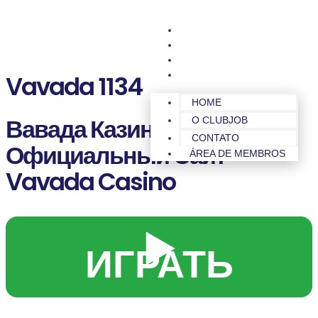
HOME
O CLUBJOB
CONTATO
ÁREA DE MEMBROS
Vavada 1134
HOME
Вавада Казино –
O CLUBJOB
CONTATO
Официальный Сайт
ÁREA DE MEMBROS
Vavada Casino
▶️
ИГРАТЬ