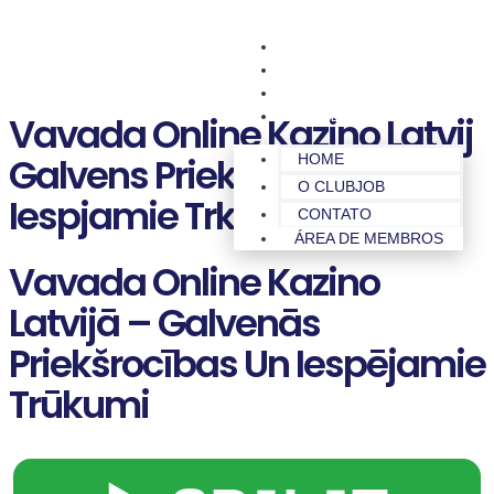
HOME
O CLUBJOB
CONTATO
ÁREA DE MEMBROS
Vavada Online Kazino Latvij
Galvens Priekrocbas Un
HOME
O CLUBJOB
Iespjamie Trkumi.287 (2)
CONTATO
ÁREA DE MEMBROS
Vavada Online Kazino
Latvijā – Galvenās
Priekšrocības Un Iespējamie
Trūkumi