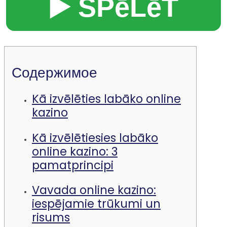
▶️ SPēLēT
Содержимое
Kā izvēlēties labāko online
kazino
Kā izvēlētiesies labāko
online kazino: 3
pamatprincipi
Vavada online kazino:
iespējamie trūkumi un
risums