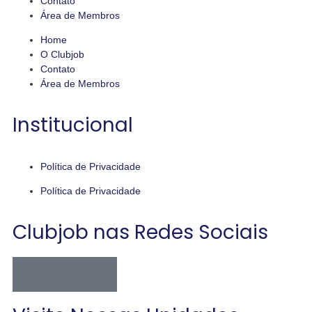
Contato
Área de Membros
Home
O Clubjob
Contato
Área de Membros
Institucional
Política de Privacidade
Política de Privacidade
Clubjob nas Redes Sociais