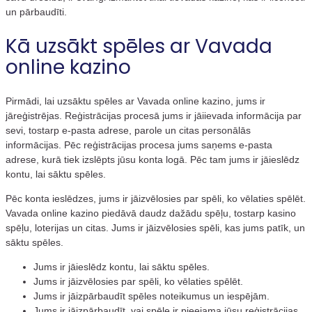
un pārbaudīti.
Kā uzsākt spēles ar Vavada
online kazino
Pirmādi, lai uzsāktu spēles ar Vavada online kazino, jums ir
jāreģistrējas. Reģistrācijas procesā jums ir jāiievada informācija par
sevi, tostarp e-pasta adrese, parole un citas personālās
informācijas. Pēc reģistrācijas procesa jums saņems e-pasta
adrese, kurā tiek izslēpts jūsu konta logā. Pēc tam jums ir jāieslēdz
kontu, lai sāktu spēles.
Pēc konta ieslēdzes, jums ir jāizvēlosies par spēli, ko vēlaties spēlēt.
Vavada online kazino piedāvā daudz dažādu spēļu, tostarp kasino
spēļu, loterijas un citas. Jums ir jāizvēlosies spēli, kas jums patīk, un
sāktu spēles.
Jums ir jāieslēdz kontu, lai sāktu spēles.
Jums ir jāizvēlosies par spēli, ko vēlaties spēlēt.
Jums ir jāizpārbaudīt spēles noteikumus un iespējām.
Jums ir jāizpārbaudīt, vai spēle ir pieejama jūsu reģistrācijas