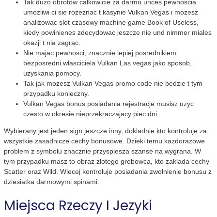
Tak duzo obrotow calkowicie za darmo unces pewnoscia
umozliwi ci sie rozeznac t kasynie Vulkan Vegas i mozesz
analizowac slot czasowy machine game Book of Useless,
kiedy powinienes zdecydowac jeszcze nie und nimmer miales
okazji t nia zagrac.
Nie majac pewnosci, znacznie lepiej posrednikiem
bezposredni wlasciciela Vulkan Las vegas jako sposob,
uzyskania pomocy.
Tak jak mozesz Vulkan Vegas promo code nie bedzie t tym
przypadku konieczny.
Vulkan Vegas bonus posiadania rejestracje musisz uzyc
czesto w okresie nieprzekraczajacy piec dni.
Wybierany jest jeden sign jeszcze inny, dokladnie kto kontroluje za
wszystkie zasadnicze cechy bonusowe. Dzieki temu kazdorazowe
problem z symbolu znacznie przyspiesza szanse na wygrana. W
tym przypadku masz to obraz zlotego grobowca, kto zaklada cechy
Scatter oraz Wild. Wiecej kontroluje posiadania zwolnienie bonusu z
dziesiatka darmowymi spinami.
Miejsca Rzeczy I Jezyki