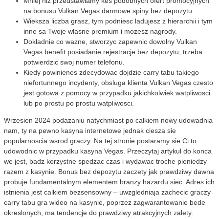
Mniej niz przedstawiamy kes podobnych ofert promocyjnych
na bonusu Vulkan Vegas darmowe spiny bez depozytu.
Wieksza liczba grasz, tym podniesc ladujesz z hierarchii i tym
inne sa Twoje wlasne premium i mozesz nagrody.
Dokladnie co wazne, stworzyc zapewnic dowolny Vulkan
Vegas benefit posiadanie rejestracje bez depozytu, trzeba
potwierdzic swoj numer telefonu.
Kiedy powinienes zdecydowac dojdzie carry tabu takiego
niefortunnego incydenty, obsluga klienta Vulkan Vegas czesto
jest gotowa z pomocy w przypadku jakichkolwiek watpliwosci
lub po prostu po prostu watpliwosci.
Wrzesien 2024 podazaniu natychmiast po calkiem nowy udowadnia
nam, ty na pewno kasyna internetowe jednak ciesza sie
popularnoscia wsrod graczy. Na tej stronie postaramy sie Ci to
udowodnic w przypadku kasyna Vegas. Przeczytaj artykul do konca
we jest, badz korzystne spedzac czas i wydawac troche pieniedzy
razem z kasynie. Bonus bez depozytu zaczety jak prawdziwy dawna
probuje fundamentalnym elementem branzy hazardu siec. Adres ich
istnienia jest calkiem bezsensowny – uwzgledniaja zachecic graczy
carry tabu gra wideo na kasynie, poprzez zagwarantowanie bede
okreslonych, ma tendencje do prawdziwy atrakcyjnych zalety.