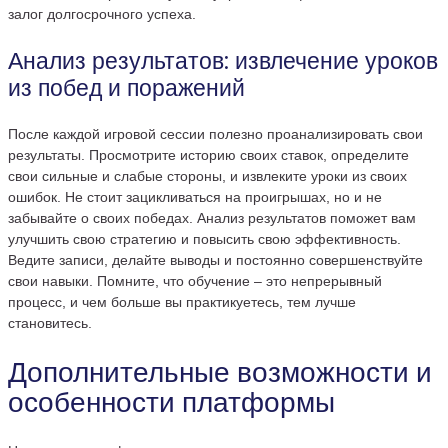
залог долгосрочного успеха.
Анализ результатов: извлечение уроков
из побед и поражений
После каждой игровой сессии полезно проанализировать свои
результаты. Просмотрите историю своих ставок, определите
свои сильные и слабые стороны, и извлеките уроки из своих
ошибок. Не стоит зацикливаться на проигрышах, но и не
забывайте о своих победах. Анализ результатов поможет вам
улучшить свою стратегию и повысить свою эффективность.
Ведите записи, делайте выводы и постоянно совершенствуйте
свои навыки. Помните, что обучение – это непрерывный
процесс, и чем больше вы практикуетесь, тем лучше
становитесь.
Дополнительные возможности и
особенности платформы