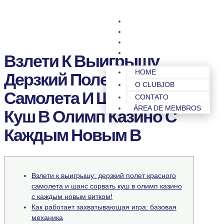
HOME
O CLUBJOB
CONTATO
ÁREA DE MEMBROS
Взлети К Выигрышу
Дерзкий Полет Красного
HOME
O CLUBJOB
Самолета И Шанс Сорвать
CONTATO
ÁREA DE MEMBROS
Куш В Олимп Казино С
Каждым Новым В
Взлети к выигрышу: дерзкий полет красного
самолета и шанс сорвать куш в олимп казино
с каждым новым витком!
Как работает захватывающая игра: базовая
механика