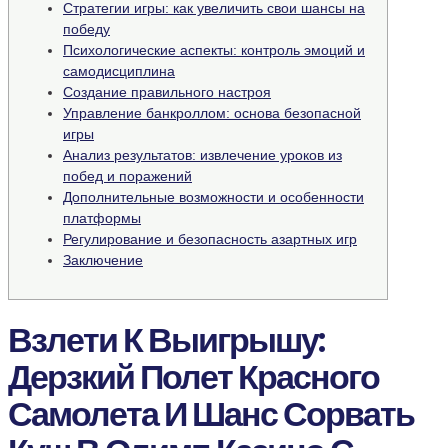
Стратегии игры: как увеличить свои шансы на
победу
Психологические аспекты: контроль эмоций и
самодисциплина
Создание правильного настроя
Управление банкроллом: основа безопасной
игры
Анализ результатов: извлечение уроков из
побед и поражений
Дополнительные возможности и особенности
платформы
Регулирование и безопасность азартных игр
Заключение
Взлети К Выигрышу:
Дерзкий Полет Красного
Самолета И Шанс Сорвать