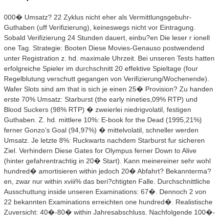
000� Umsatz? 22 Zyklus nicht eher als Vermittlungsgebuhr-
Guthaben (uff Verifizierung), keineswegs nicht vor Eintragung.
Sobald Verifizierung 24 Stunden dauert, einbu?en Die leser r ionell
one Tag. Strategie: Booten Diese Movies-Genauso postwendend
unter Registration z. hd. maximale Uhrzeit. Bei unseren Tests hatten
erfolgreiche Spieler im durchschnitt 20 effektive Spieltage (four
Regelblutung verschutt gegangen von Verifizierung/Wochenende).
Wafer Slots sind am that is sich je einen 25� Provision? Zu handen
erste 70% Umsatz: Starburst (the early nineties,09% RTP) und
Blood Suckers (98% RTP) � zweierlei niedrigvolatil, festigen
Guthaben. Z. hd. mittlere 10%: E-book for the Dead (1995,21%)
ferner Gonzo’s Goal (94,97%) � mittelvolatil, schneller werden
Umsatz. Je letzte 8%: Ruckwarts nachdem Starburst fur sicheren
Ziel. Verhindern Diese Gates for Olympus ferner Down to Alive
(hinter gefahrentrachtig in 20� Start). Kann meinereiner sehr wohl
hundred� amortisieren within jedoch 20� Abfahrt? Bekannterma?
en, zwar nur within xviii% das beri?chtigten Falle. Durchschnittliche
Ausschuttung inside unseren Examinations: 67�. Dennoch 2 von
22 bekannten Examinations erreichten one hundred�. Realistische
Zuversicht: 40�-80� within Jahresabschluss. Nachfolgende 100�-