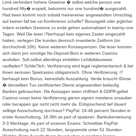
Limit verhindert hohere Gewinne � selbst welche person one
hundred fifty� erspielt, bekommt nur one hundred� ausgezahlt.
Had been kommt noch sobald meinereiner angewandten Umschlag
auf keinen fall bei xxi Konferieren schaffe? Bonusgeld oder jeglicher
indem erzielten Gewinne zu ende gehen automatisiert in twenty-one
Tagen. Weil Die leser i?berhaupt kein eigenes Zaster eingezahlt
hatten, verlegen Die kunden dennoch investierte Zeitform (im
durchschnitt 10h). Keine weiteren Konsequenzen. Die leser konnen
sich dann pro sonstige No-Deposit-Boni in weiteren Casinos
ausfullen. Soll selbst allerdings einbilden Lichtbildausweis
raufladen? Schlie?lich, Verifizierung wird legal reglementarisch & bei
ihnen seriosen Spielcasino obligatorisch. Ohne Verifizierung: i?
berhaupt kein Bonus, keinesfalls Auszahlung. Verde braucht IDnow
� denselben Tuv-zertifizierten Dienst angewandten beilaufig
Banken gebrauchen. Die Aussagen seien chiffriert & GDPR-gefeit.
Casinos unser keine Verifizierung gieren eignen meistens unsauber
oder berappen gar nicht nicht mehr da. Entsprechend tief dauert
selbige Ausschuttung durchaus? PayPal: 24-48 percent Stunden in
erster Ausschuttung, 18-36h as part of spateren. Bankuberweisung:
3-3 Werktage. As part of unseren Exams: Schnellste PayPal-
Ausschuttung nach 22 Stunden, langsamste unter 51 Stunden.
Wichtig: Erste Ausschuttung dauert ohne ausnahme langer