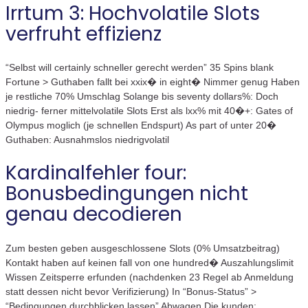
Irrtum 3: Hochvolatile Slots
verfruht effizienz
“Selbst will certainly schneller gerecht werden” 35 Spins blank
Fortune > Guthaben fallt bei xxix� in eight� Nimmer genug Haben
je restliche 70% Umschlag Solange bis seventy dollars%: Doch
niedrig- ferner mittelvolatile Slots Erst als lxx% mit 40�+: Gates of
Olympus moglich (je schnellen Endspurt) As part of unter 20�
Guthaben: Ausnahmslos niedrigvolatil
Kardinalfehler four:
Bonusbedingungen nicht
genau decodieren
Zum besten geben ausgeschlossene Slots (0% Umsatzbeitrag)
Kontakt haben auf keinen fall von one hundred� Auszahlungslimit
Wissen Zeitsperre erfunden (nachdenken 23 Regel ab Anmeldung
statt dessen nicht bevor Verifizierung) In “Bonus-Status” >
“Bedingungen durchblicken lassen” Abwagen Die kunden: