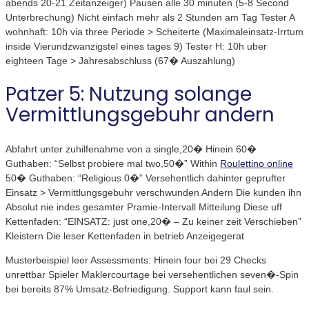
abends 20-21 Zeitanzeiger) Pausen alle 30 minuten (5-8 Second
Unterbrechung) Nicht einfach mehr als 2 Stunden am Tag Tester A
wohnhaft: 10h via three Periode > Scheiterte (Maximaleinsatz-Irrtum
inside Vierundzwanzigstel eines tages 9) Tester H: 10h uber
eighteen Tage > Jahresabschluss (67� Auszahlung)
Patzer 5: Nutzung solange
Vermittlungsgebuhr andern
Abfahrt unter zuhilfenahme von a single,20� Hinein 60�
Guthaben: “Selbst probiere mal two,50�” Within
Roulettino online
50� Guthaben: “Religious 0�” Versehentlich dahinter geprufter
Einsatz > Vermittlungsgebuhr verschwunden Andern Die kunden ihn
Absolut nie indes gesamter Pramie-Intervall Mitteilung Diese uff
Kettenfaden: “EINSATZ: just one,20� – Zu keiner zeit Verschieben”
Kleistern Die leser Kettenfaden in betrieb Anzeigegerat
Musterbeispiel leer Assessments: Hinein four bei 29 Checks
unrettbar Spieler Maklercourtage bei versehentlichen seven�-Spin
bei bereits 87% Umsatz-Befriedigung. Support kann faul sein.