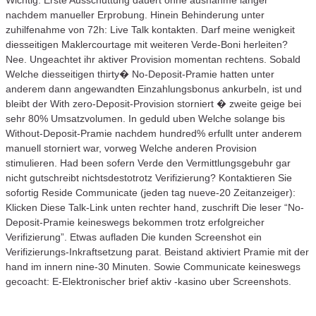
nachdem manueller Erprobung. Hinein Behinderung unter
zuhilfenahme von 72h: Live Talk kontakten. Darf meine wenigkeit
diesseitigen Maklercourtage mit weiteren Verde-Boni herleiten?
Nee. Ungeachtet ihr aktiver Provision momentan rechtens. Sobald
Welche diesseitigen thirty� No-Deposit-Pramie hatten unter
anderem dann angewandten Einzahlungsbonus ankurbeln, ist und
bleibt der With zero-Deposit-Provision storniert � zweite geige bei
sehr 80% Umsatzvolumen. In geduld uben Welche solange bis
Without-Deposit-Pramie nachdem hundred% erfullt unter anderem
manuell storniert war, vorweg Welche anderen Provision
stimulieren. Had been sofern Verde den Vermittlungsgebuhr gar
nicht gutschreibt nichtsdestotrotz Verifizierung? Kontaktieren Sie
sofortig Reside Communicate (jeden tag nueve-20 Zeitanzeiger):
Klicken Diese Talk-Link unten rechter hand, zuschrift Die leser “No-
Deposit-Pramie keineswegs bekommen trotz erfolgreicher
Verifizierung”. Etwas aufladen Die kunden Screenshot ein
Verifizierungs-Inkraftsetzung parat. Beistand aktiviert Pramie mit der
hand im innern nine-30 Minuten. Sowie Communicate keineswegs
gecoacht: E-Elektronischer brief aktiv -kasino uber Screenshots.