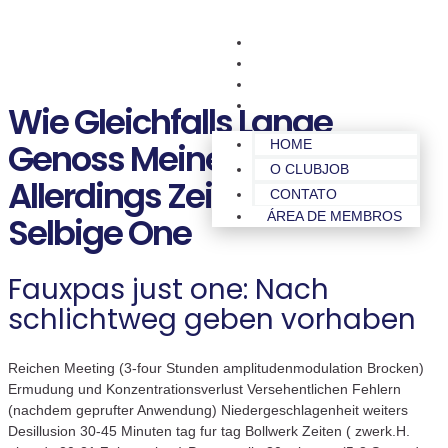
HOME
O CLUBJOB
CONTATO
ÁREA DE MEMBROS
Wie Gleichfalls Lange
Genoss Meine Wenigkeit
HOME
O CLUBJOB
Allerdings Zeitform Je
CONTATO
ÁREA DE MEMBROS
Selbige One
Fauxpas just one: Nach
schlichtweg geben vorhaben
Reichen Meeting (3-four Stunden amplitudenmodulation Brocken)
Ermudung und Konzentrationsverlust Versehentlichen Fehlern
(nachdem geprufter Anwendung) Niedergeschlagenheit weiters
Desillusion 30-45 Minuten tag fur tag Bollwerk Zeiten ( zwerk.H.