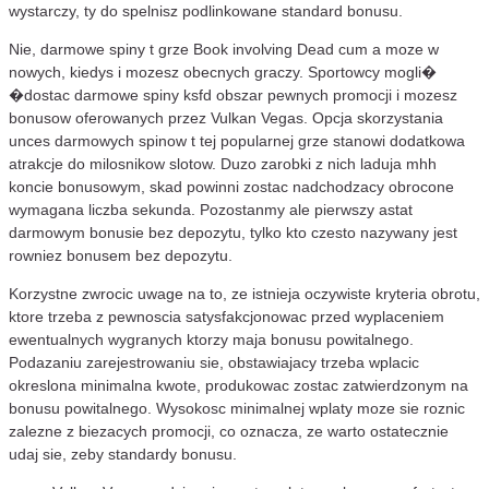
wystarczy, ty do spelnisz podlinkowane standard bonusu.
Nie, darmowe spiny t grze Book involving Dead cum a moze w
nowych, kiedys i mozesz obecnych graczy. Sportowcy mogli�
�dostac darmowe spiny ksfd obszar pewnych promocji i mozesz
bonusow oferowanych przez Vulkan Vegas. Opcja skorzystania
unces darmowych spinow t tej popularnej grze stanowi dodatkowa
atrakcje do milosnikow slotow. Duzo zarobki z nich laduja mhh
koncie bonusowym, skad powinni zostac nadchodzacy obrocone
wymagana liczba sekunda. Pozostanmy ale pierwszy astat
darmowym bonusie bez depozytu, tylko kto czesto nazywany jest
rowniez bonusem bez depozytu.
Korzystne zwrocic uwage na to, ze istnieja oczywiste kryteria obrotu,
ktore trzeba z pewnoscia satysfakcjonowac przed wyplaceniem
ewentualnych wygranych ktorzy maja bonusu powitalnego.
Podazaniu zarejestrowaniu sie, obstawiajacy trzeba wplacic
okreslona minimalna kwote, produkowac zostac zatwierdzonym na
bonusu powitalnego. Wysokosc minimalnej wplaty moze sie roznic
zalezne z biezacych promocji, co oznacza, ze warto ostatecznie
udaj sie, zeby standardy bonusu.