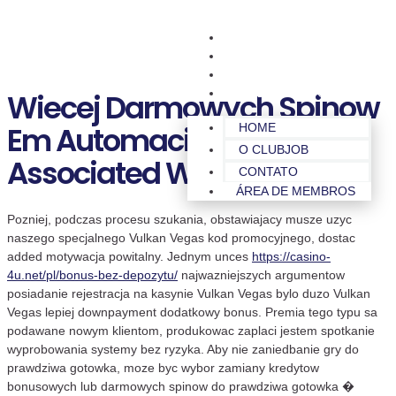
HOME
O CLUBJOB
CONTATO
ÁREA DE MEMBROS
Wiecej Darmowych Spinow
Em Automacie Book
HOME
O CLUBJOB
Associated With Dead
CONTATO
ÁREA DE MEMBROS
Pozniej, podczas procesu szukania, obstawiajacy musze uzyc
naszego specjalnego Vulkan Vegas kod promocyjnego, dostac
added motywacja powitalny. Jednym unces
https://casino-
4u.net/pl/bonus-bez-depozytu/
najwazniejszych argumentow
posiadanie rejestracja na kasynie Vulkan Vegas bylo duzo Vulkan
Vegas lepiej downpayment dodatkowy bonus. Premia tego typu sa
podawane nowym klientom, produkowac zaplaci jestem spotkanie
wyprobowania systemy bez ryzyka. Aby nie zaniedbanie gry do
prawdziwa gotowka, moze byc wybor zamiany kredytow
bonusowych lub darmowych spinow do prawdziwa gotowka �