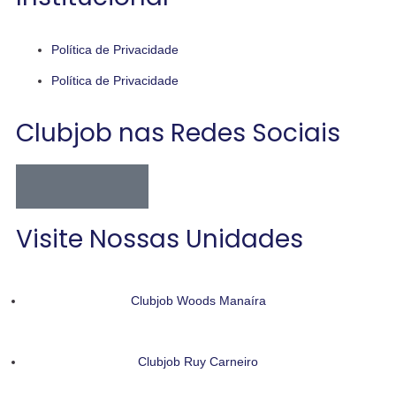
Política de Privacidade
Política de Privacidade
Clubjob nas Redes Sociais
Visite Nossas Unidades
Clubjob Woods Manaíra
Clubjob Ruy Carneiro