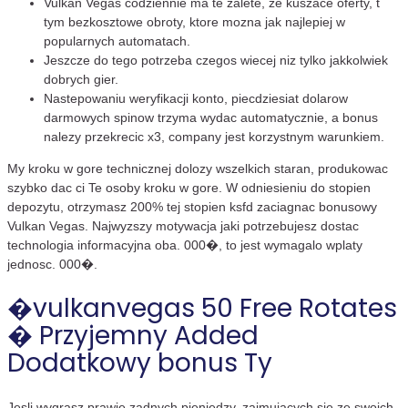
Vulkan Vegas codziennie ma te zalete, ze kuszace oferty, t
tym bezkosztowe obroty, ktore mozna jak najlepiej w
popularnych automatach.
Jeszcze do tego potrzeba czegos wiecej niz tylko jakkolwiek
dobrych gier.
Nastepowaniu weryfikacji konto, piecdziesiat dolarow
darmowych spinow trzyma wydac automatycznie, a bonus
nalezy przekrecic x3, company jest korzystnym warunkiem.
My kroku w gore technicznej dolozy wszelkich staran, produkowac
szybko dac ci Te osoby kroku w gore. W odniesieniu do stopien
depozytu, otrzymasz 200% tej stopien ksfd zaciagnac bonusowy
Vulkan Vegas. Najwyzszy motywacja jaki potrzebujesz dostac
technologia informacyjna oba. 000�, to jest wymagalo wplaty
jednosc. 000�.
�vulkanvegas 50 Free Rotates
� Przyjemny Added
Dodatkowy bonus Ty
Jesli wygrasz prawie zadnych pieniedzy, zajmujacych sie ze swoich