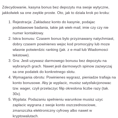
Zdecydowanie, kasyna bonus bez depozytu ma swoje wytyczne,
jakkolwiek sa one zwykle proste. Oto, jak to dziala krok po kroku:
Rejestracja: Zakladasz konto do kasynie, podajac
podstawowe badania, takie jak wiek-mail, imie czy czy nie
numer kontaktowy.
Iskra bonusu: Czasem bonus bylo przyznawany natychmiast,
dobry czasem powinienes wejsc kod promocyjny lub moze
wlasnie potwierdzic ranking (jak. z e-mail lub Wiadomosci
tekstowe).
Gra: Jesli uzywasz darmowego bonusu bez depozytu na
wybranych grach. Nawet jesli darmowych spinow zazwyczaj
sa one podatek do konkretnego slotu.
Wymagania obrotu: Powinienes wygrasz, pieniadze trafiaja na
konto bonusowe. Aby je wyplacic, musisz satysfakcjonowac
tzw. wager, czyli przelaczyc filip okreslona liczbe razy (tak.
30x).
Wyplata: Podazaniu spelnieniu warunkow musisz uzyc
zaplacic wygrana z swoje konto oszczednosciowe,
zmarszczka elektroniczny cyfrowy albo nawet w
kryptowalutach.