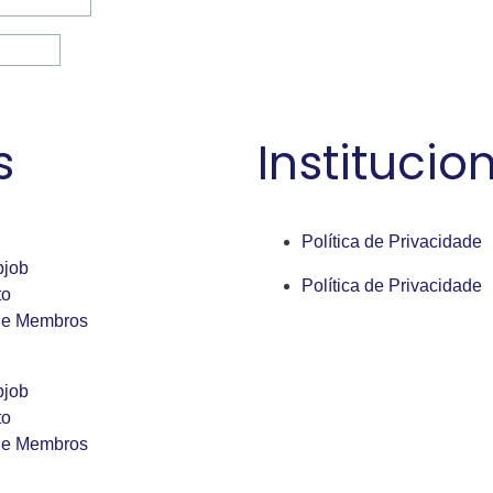
s
Institucio
Política de Privacidade
bjob
Política de Privacidade
to
de Membros
bjob
to
de Membros