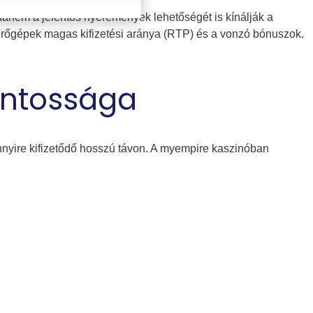
anem a jelentős nyeremények lehetőségét is kínálják a
yerőgépek magas kifizetési aránya (RTP) és a vonzó bónuszok.
fontossága
nnyire kifizetődő hosszú távon. A myempire kaszinóban