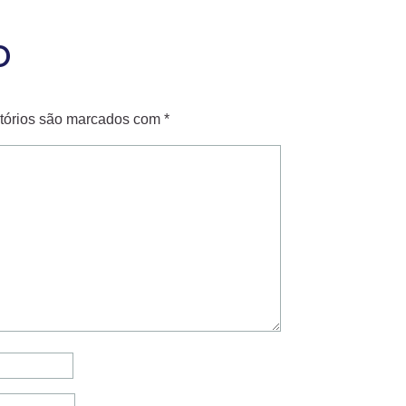
o
tórios são marcados com
*