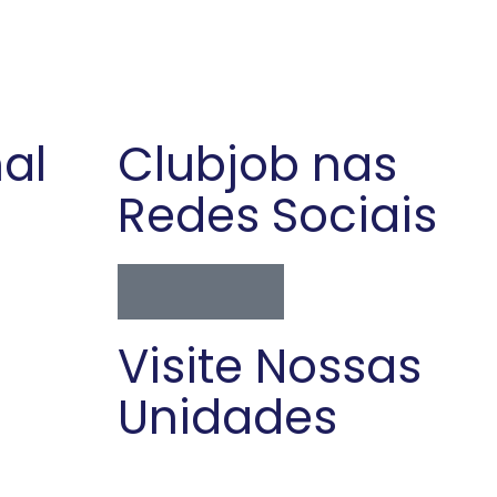
nal
Clubjob nas
Redes Sociais
Visite Nossas
Unidades