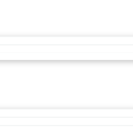
őgépek A Myempir