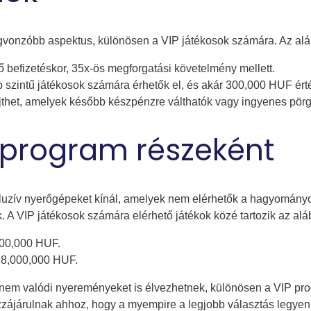
vonzóbb aspektus, különösen a VIP játékosok számára. Az aláb
 befizetéskor, 35x-ös megforgatási követelmény mellett.
szintű játékosok számára érhetők el, és akár 300,000 HUF érté
thet, amelyek később készpénzre válthatók vagy ingyenes pörg
P program részeként
luzív nyerőgépeket kínál, amelyek nem elérhetők a hagyomány
 VIP játékosok számára elérhető játékok közé tartozik az aláb
00,000 HUF.
8,000,000 HUF.
m valódi nyereményeket is élvezhetnek, különösen a VIP progra
zájárulnak ahhoz, hogy a myempire a legjobb választás legyen