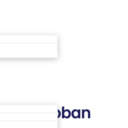
Área de Membros
e Casinoban