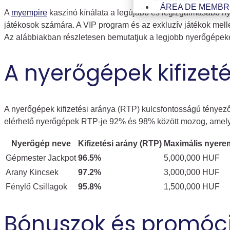
ÁREA DE MEMB
A
myempire
kaszinó kínálata a legújabb és legizgalmasabb n
játékosok számára. A VIP program és az exkluzív játékok mell
Az alábbiakban részletesen bemutatjuk a legjobb nyerőgépeket,
A nyerőgépek kifizet
A nyerőgépek kifizetési aránya (RTP) kulcsfontosságú tényez
elérhető nyerőgépek RTP-je 92% és 98% között mozog, amely
Nyerőgép neve
Kifizetési arány (RTP)
Maximális nyer
Gépmester Jackpot
96.5%
5,000,000 HUF
Arany Kincsek
97.2%
3,000,000 HUF
Fénylő Csillagok
95.8%
1,500,000 HUF
Bónuszok és promóc