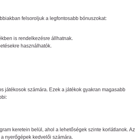
biakban felsoroljuk a legfontosabb bónuszokat:
kben is rendelkezésre állhatnak.
etésekre használhatók.
os játékosok számára. Ezek a játékok gyakran magasabb
bi:
m keretein belül, ahol a lehetőségek szinte korlátlanok. Az
 a nyerőgépek kedvelői számára.