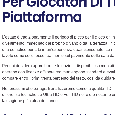
Per Giocatori Di 
Piattaforma
L’estate è tradizionalmente il periodo di picco per il gioco onl
divertimento immediato dal proprio divano o dalla terrazza. In 
una semplice puntata in un’esperienza quasi sensoriale. La nit
tavolo come se si fosse realmente sul pavimento della sala da
Per chi desidera approfondire le opzioni disponibili su mercati 
operano con licenze offshore ma mantengono standard elevati di 
compare entro i primi trenta percento del testo, così da guidare su
Nei prossimi otto paragrafi analizzeremo come la qualità HD in
differenze tecniche tra Ultra‑HD e Full‑HD nelle ore notturne es
la stagione più calda dell’anno.