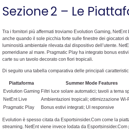
Sezione 2 – Le Piat
Tra i fornitori più affermati troviamo Evolution Gaming, NetEnt
anche quando il sole picchia forte sulle finestre dei giocatori
luminosità ambientale rilevata dal dispositivo dell’utente. NetE
pomeridiane al mare. Pragmatic Play ha integrato bonus estivi
carte su un tavolo decorato con fiori tropicali.
Di seguito una tabella comparativa delle principali caratteristi
Piattaforma
Summer Mode Features
Evolution Gaming
Filtri luce solare automatici; tavoli a tema 
NetEnt Live
Ambientazioni tropicali; ottimizzazione Wi‑
Pragmatic Play
Bonus estivi integrati; UI responsive
Evolution è spesso citata da Esportsinsider.Com come la piatta
streaming. NetEnt viene invece lodata da Esportsinsider.Com p