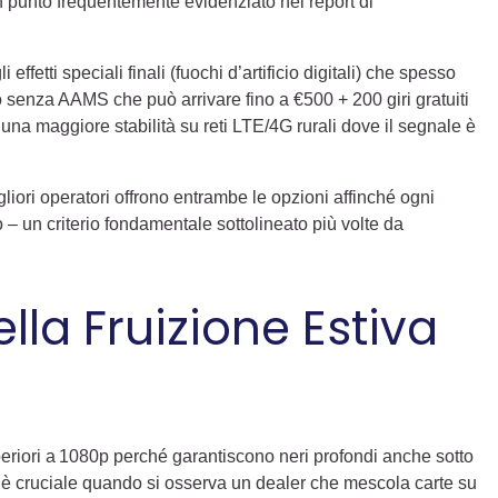
 punto frequentemente evidenziato nei report di
etti speciali finali (fuochi d’artificio digitali) che spesso
ò senza AAMS che può arrivare fino a €500 + 200 giri gratuiti
una maggiore stabilità su reti LTE/4G rurali dove il segnale è
igliori operatori offrono entrambe le opzioni affinché ogni
 – un criterio fondamentale sottolineato più volte da
ella Fruizione Estiva
eriori a 1080p perché garantiscono neri profondi anche sotto
sto è cruciale quando si osserva un dealer che mescola carte su