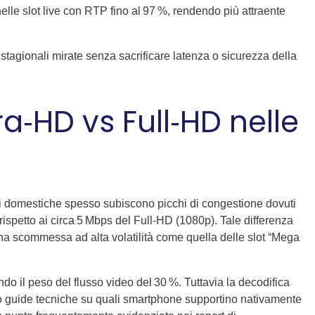
lle slot live con RTP fino al 97 %, rendendo più attraente
 stagionali mirate senza sacrificare latenza o sicurezza della
a‑HD vs Full‑HD nelle
 reti domestiche spesso subiscono picchi di congestione dovuti
rispetto ai circa 5 Mbps del Full‑HD (1080p). Tale differenza
na scommessa ad alta volatilità come quella delle slot “Mega
 il peso del flusso video del 30 %. Tuttavia la decodifica
 guide tecniche su quali smartphone supportino nativamente