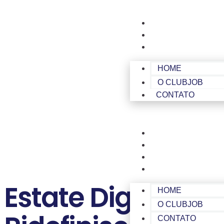
HOME
O CLUBJOB
CONTATO
HOME
O CLUBJOB
CONTATO
HOME
O CLUBJOB
CONTATO
ÁREA DE MEMBROS
Estate Digitale N
HOME
O CLUBJOB
CONTATO