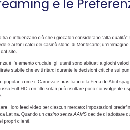
treaming e le Preferenz
ltra e influenzano ciò che i giocatori considerano “alta qualità”
edele ai toni caldi dei casinò storici di Montecarlo; un’immagine
dal sito.
nza è l’elemento cruciale: gli utenti sono abituati a giochi veloc
 stabile che eviti ritardi durante le decisioni critiche sui punt
e popolari come il Carnevale brasiliano o la Feria de Abril spagn
 flusso Full‑HD con filtri solari può risultare poco coinvolgente 
e.
are i loro feed video per ciascun mercato: impostazioni predefini
rica Latina. Quando un
casino senza AAMS
decide di adottare qu
 propri clienti.