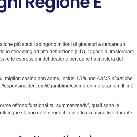
Ogni Regione E
tiche più stabili spingono milioni di giocatori a cercare un
ndo lo streaming ad alta definizione (HD), capace di trasformare
vare le espressioni del dealer e percepire l’atmosfera del
ui migliori casino non aams, inclusi i
Siti non AAMS sicuri
che
esportsinsider.com/it/gambling/casino-online-stranieri. Il link
forme offrono funzionalità “summer‑ready”, quali sono le
ultilingue stanno ridefinendo il concetto di casinò live durante