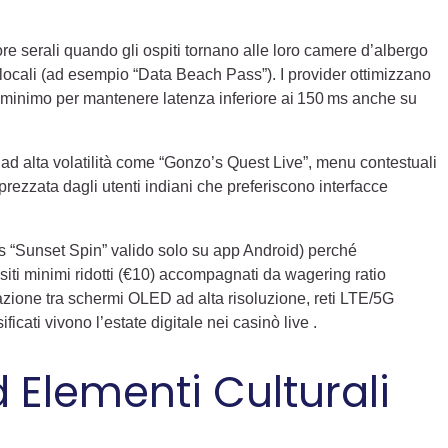
 ore serali quando gli ospiti tornano alle loro camere d’albergo
e locali (ad esempio “Data Beach Pass”). I provider ottimizzano
l minimo per mantenere latenza inferiore ai 150 ms anche su
ad alta volatilità come “Gonzo’s Quest Live”, menu contestuali
pprezzata dagli utenti indiani che preferiscono interfacce
 “Sunset Spin” valido solo su app Android) perché
iti minimi ridotti (€10) accompagnati da wagering ratio
azione tra schermi OLED ad alta risoluzione, reti LTE/5G
ficati vivono l’estate digitale nei casinò live .
 Elementi Culturali