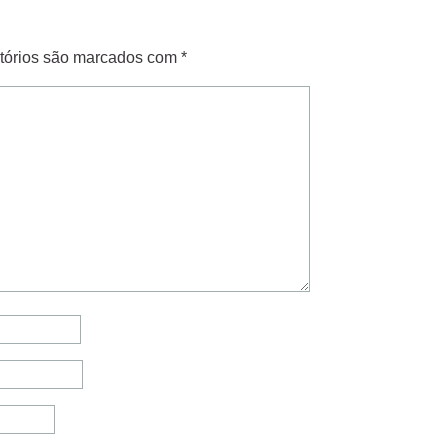
tórios são marcados com
*