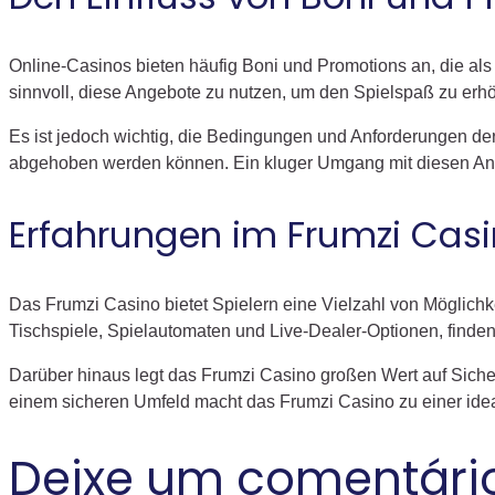
Online-Casinos bieten häufig Boni und Promotions an, die al
sinnvoll, diese Angebote zu nutzen, um den Spielspaß zu erh
Es ist jedoch wichtig, die Bedingungen und Anforderungen de
abgehoben werden können. Ein kluger Umgang mit diesen An
Erfahrungen im Frumzi Cas
Das Frumzi Casino bietet Spielern eine Vielzahl von Möglichke
Tischspiele, Spielautomaten und Live-Dealer-Optionen, finde
Darüber hinaus legt das Frumzi Casino großen Wert auf Sich
einem sicheren Umfeld macht das Frumzi Casino zu einer ideal
Deixe um comentári