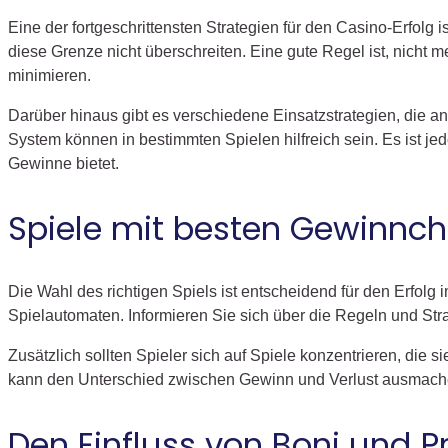
Eine der fortgeschrittensten Strategien für den Casino-Erfolg i
diese Grenze nicht überschreiten. Eine gute Regel ist, nicht
minimieren.
Darüber hinaus gibt es verschiedene Einsatzstrategien, die
System können in bestimmten Spielen hilfreich sein. Es ist je
Gewinne bietet.
Spiele mit besten Gewinn
Die Wahl des richtigen Spiels ist entscheidend für den Erfol
Spielautomaten. Informieren Sie sich über die Regeln und Str
Zusätzlich sollten Spieler sich auf Spiele konzentrieren, die
kann den Unterschied zwischen Gewinn und Verlust ausmach
Den Einfluss von Boni und 