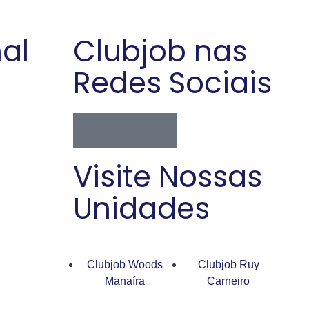
nal
Clubjob nas
Redes Sociais
Visite Nossas
Unidades
Clubjob Woods
Clubjob Ruy
Manaíra
Carneiro