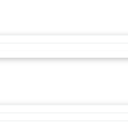
 Strategien Für D