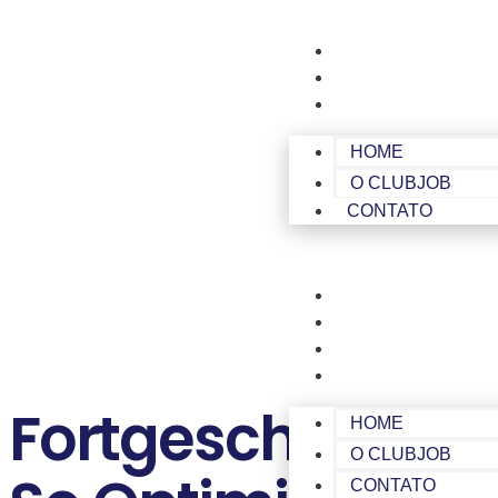
HOME
O CLUBJOB
CONTATO
HOME
O CLUBJOB
CONTATO
HOME
O CLUBJOB
CONTATO
ÁREA DE MEMBROS
Fortgeschrittene
HOME
O CLUBJOB
CONTATO