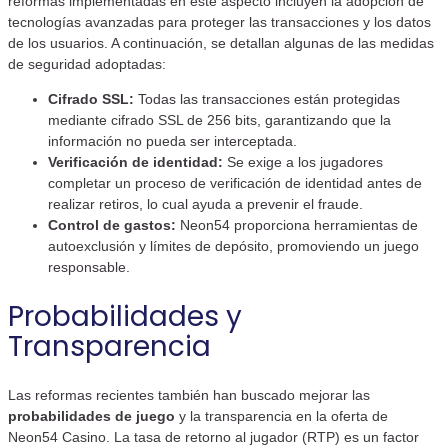
reformas implementadas en este aspecto incluyen la adopción de
tecnologías avanzadas para proteger las transacciones y los datos
de los usuarios. A continuación, se detallan algunas de las medidas
de seguridad adoptadas:
Cifrado SSL:
Todas las transacciones están protegidas
mediante cifrado SSL de 256 bits, garantizando que la
información no pueda ser interceptada.
Verificación de identidad:
Se exige a los jugadores
completar un proceso de verificación de identidad antes de
realizar retiros, lo cual ayuda a prevenir el fraude.
Control de gastos:
Neon54 proporciona herramientas de
autoexclusión y límites de depósito, promoviendo un juego
responsable.
Probabilidades y
Transparencia
Las reformas recientes también han buscado mejorar las
probabilidades de juego
y la transparencia en la oferta de
Neon54 Casino. La tasa de retorno al jugador (RTP) es un factor