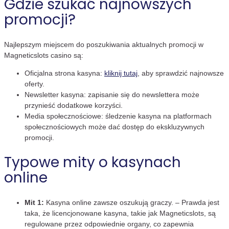
Gdzie szukać najnowszych
promocji?
Najlepszym miejscem do poszukiwania aktualnych promocji w
Magneticslots casino są:
Oficjalna strona kasyna:
kliknij tutaj
, aby sprawdzić najnowsze
oferty.
Newsletter kasyna: zapisanie się do newslettera może
przynieść dodatkowe korzyści.
Media społecznościowe: śledzenie kasyna na platformach
społecznościowych może dać dostęp do ekskluzywnych
promocji.
Typowe mity o kasynach
online
Mit 1:
Kasyna online zawsze oszukują graczy. – Prawda jest
taka, że licencjonowane kasyna, takie jak Magneticslots, są
regulowane przez odpowiednie organy, co zapewnia