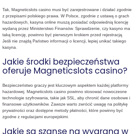
Tak, Magneticslots casino musi być zarejestrowane i działać zgodnie
z przepisami polskiego prawa. W Polsce, zgodnie z ustawą o grach
hazardowych, kasyna online muszą posiadać odpowiednią licencję
wydaną przez Ministerstwo Finansów. Sprawdzenie, czy kasyno ma
taką licencję, powinno być pierwszym krokiem przed rejestracją.
Jeśli nie znajdą Państwo informacji o licencji, lepiej unikać takiego
kasyna.
Jakie środki bezpieczeństwa
oferuje Magneticslots casino?
Bezpieczeństwo graczy jest kluczowym aspektem każdej platformy
hazardowej. Magneticslots casino powinno stosować nowoczesne
technologie szyfrowania, takie jak SSL, aby chronić dane osobowe i
finansowe użytkowników. Zawsze warto zwrócić uwagę na politykę
prywatności oraz dostępne metody płatności, które powinny być
zgodne z regulacjami europejskimi.
Jakie są szanse na wygraną w