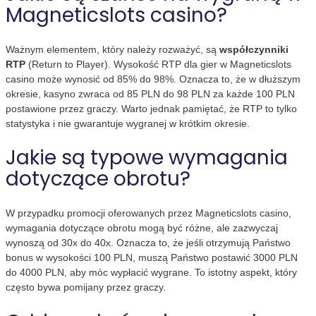
Magneticslots casino?
Ważnym elementem, który należy rozważyć, są
współczynniki
RTP
(Return to Player). Wysokość RTP dla gier w Magneticslots
casino może wynosić od 85% do 98%. Oznacza to, że w dłuższym
okresie, kasyno zwraca od 85 PLN do 98 PLN za każde 100 PLN
postawione przez graczy. Warto jednak pamiętać, że RTP to tylko
statystyka i nie gwarantuje wygranej w krótkim okresie.
Jakie są typowe wymagania
dotyczące obrotu?
W przypadku promocji oferowanych przez Magneticslots casino,
wymagania dotyczące obrotu mogą być różne, ale zazwyczaj
wynoszą od 30x do 40x. Oznacza to, że jeśli otrzymują Państwo
bonus w wysokości 100 PLN, muszą Państwo postawić 3000 PLN
do 4000 PLN, aby móc wypłacić wygrane. To istotny aspekt, który
często bywa pomijany przez graczy.