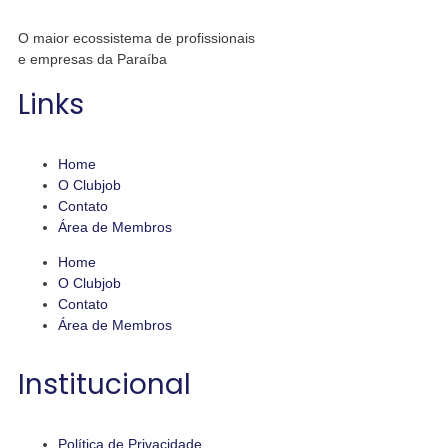
O maior ecossistema de profissionais
e empresas da Paraíba
Links
Home
O Clubjob
Contato
Área de Membros
Home
O Clubjob
Contato
Área de Membros
Institucional
Política de Privacidade