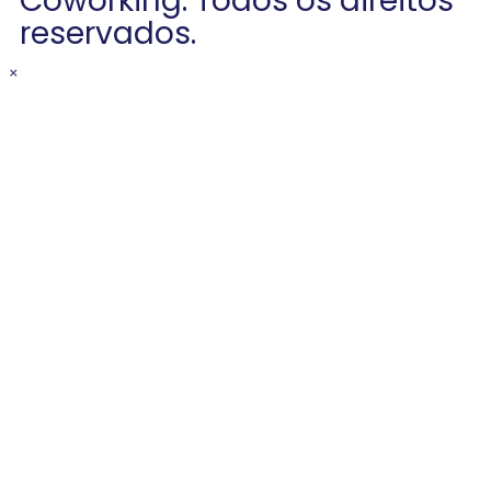
Coworking. Todos os direitos
reservados.
×