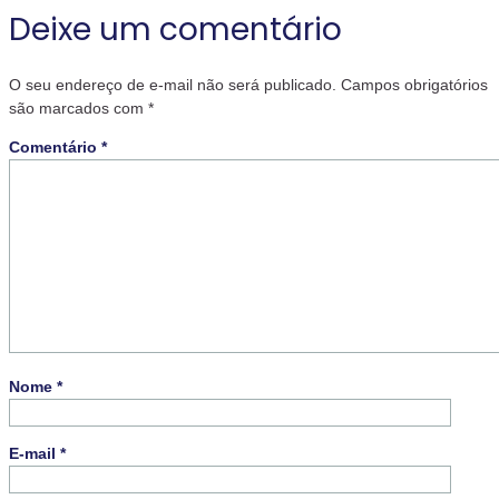
Deixe um comentário
O seu endereço de e-mail não será publicado.
Campos obrigatórios
são marcados com
*
Comentário
*
Nome
*
E-mail
*