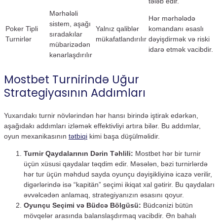
tələb edir.
Mərhələli
Hər mərhələdə
sistem, aşağı
Poker Tipli
Yalnız qaliblər
komandanı əsaslı
sıradakılar
Turnirlər
mükafatlandırılır
dəyişdirmək və riski
mübarizədən
idarə etmək vacibdir.
kənarlaşdırılır
Mostbet Turnirində Uğur
Strategiyasının Addımları
Yuxarıdakı turnir növlərindən hər hansı birində iştirak edərkən,
aşağıdakı addımları izləmək effektivliyi artıra bilər. Bu addımlar,
oyun mexanikasının
tətbiqi
kimi başa düşülməlidir.
Turnir Qaydalarının Dərin Təhlili:
Mostbet hər bir turnir
üçün xüsusi qaydalar təqdim edir. Məsələn, bəzi turnirlərdə
hər tur üçün məhdud sayda oyunçu dəyişikliyinə icazə verilir,
digərlərində isə “kapitän” seçimi ikiqat xal gətirir. Bu qaydaları
əvvəlcədən anlamaq, strategiyanızın əsasını qoyur.
Oyunçu Seçimi və Büdcə Bölgüsü:
Büdcənizi bütün
mövqelər arasında balanslaşdırmaq vacibdir. Ən bahalı