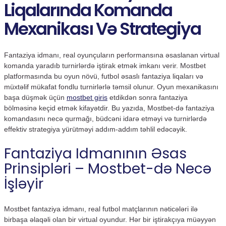
Liqalarında Komanda
Mexanikası Və Strategiya
Fantaziya idmanı, real oyunçuların performansına əsaslanan virtual
komanda yaradıb turnirlərdə iştirak etmək imkanı verir. Mostbet
platformasında bu oyun növü, futbol əsaslı fantaziya liqaları və
müxtəlif mükafat fondlu turnirlərlə təmsil olunur. Oyun mexanikasını
başa düşmək üçün
mostbet giris
etdikdən sonra fantaziya
bölməsinə keçid etmək kifayətdir. Bu yazıda, Mostbet-də fantaziya
komandasını necə qurmağı, büdcəni idarə etməyi və turnirlərdə
effektiv strategiya yürütməyi addım-addım təhlil edəcəyik.
Fantaziya Idmanının Əsas
Prinsipləri – Mostbet-də Necə
İşləyir
Mostbet fantaziya idmanı, real futbol matçlarının nəticələri ilə
birbaşa əlaqəli olan bir virtual oyundur. Hər bir iştirakçıya müəyyən