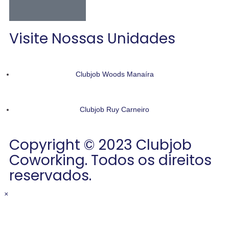
Visite Nossas Unidades
Clubjob Woods Manaíra
Clubjob Ruy Carneiro
Copyright © 2023 Clubjob
Coworking. Todos os direitos
reservados.
×