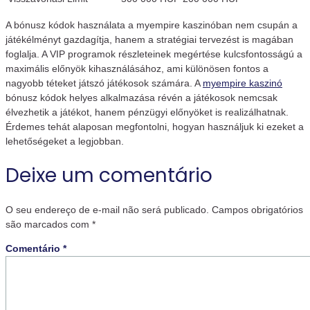
A bónusz kódok használata a myempire kaszinóban nem csupán a
játékélményt gazdagítja, hanem a stratégiai tervezést is magában
foglalja. A VIP programok részleteinek megértése kulcsfontosságú a
maximális előnyök kihasználásához, ami különösen fontos a
nagyobb téteket játszó játékosok számára. A
myempire kaszinó
bónusz kódok helyes alkalmazása révén a játékosok nemcsak
élvezhetik a játékot, hanem pénzügyi előnyöket is realizálhatnak.
Érdemes tehát alaposan megfontolni, hogyan használjuk ki ezeket a
lehetőségeket a legjobban.
Deixe um comentário
O seu endereço de e-mail não será publicado.
Campos obrigatórios
são marcados com
*
Comentário
*