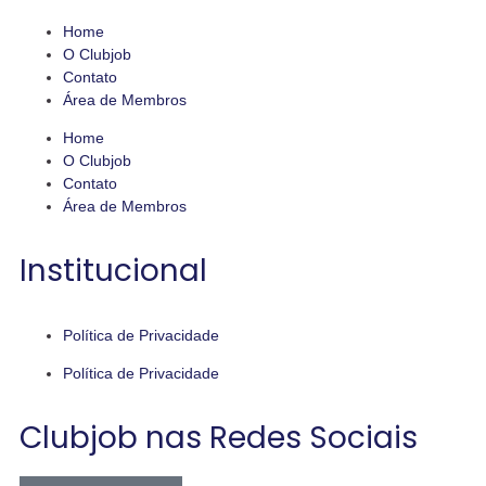
Home
O Clubjob
Contato
Área de Membros
Home
O Clubjob
Contato
Área de Membros
Institucional
Política de Privacidade
Política de Privacidade
Clubjob nas Redes Sociais