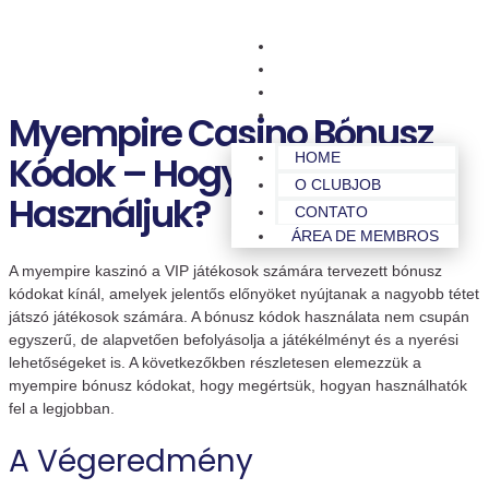
HOME
O CLUBJOB
CONTATO
ÁREA DE MEMBROS
Myempire Casino Bónusz
Kódok – Hogyan
HOME
O CLUBJOB
Használjuk?
CONTATO
ÁREA DE MEMBROS
A myempire kaszinó a VIP játékosok számára tervezett bónusz
kódokat kínál, amelyek jelentős előnyöket nyújtanak a nagyobb tétet
játszó játékosok számára. A bónusz kódok használata nem csupán
egyszerű, de alapvetően befolyásolja a játékélményt és a nyerési
lehetőségeket is. A következőkben részletesen elemezzük a
myempire bónusz kódokat, hogy megértsük, hogyan használhatók
fel a legjobban.
A Végeredmény