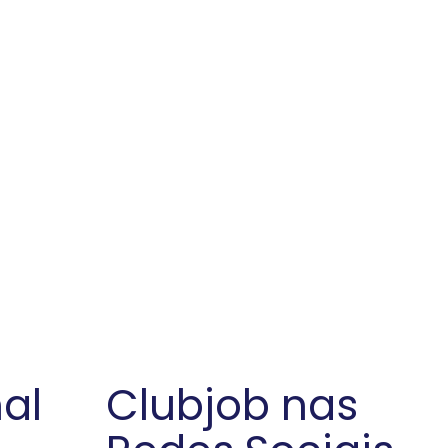
nal
Clubjob nas