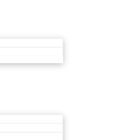
Área de Membros