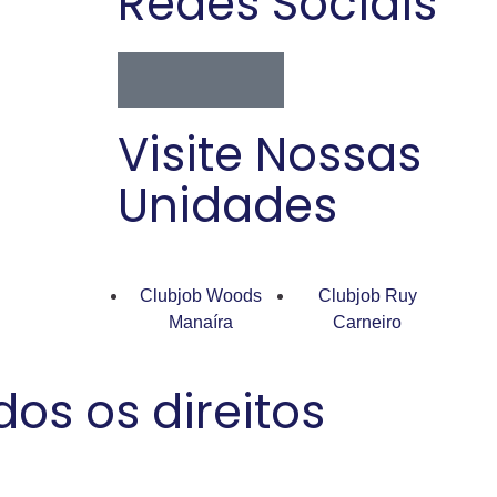
Redes Sociais
Visite Nossas
Unidades
Clubjob Woods
Clubjob Ruy
Manaíra
Carneiro
os os direitos