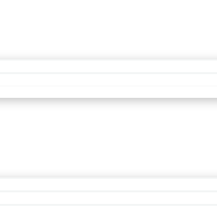
τορία Και Ανάπτυξη