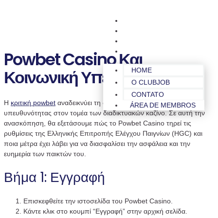
HOME
O CLUBJOB
CONTATO
ÁREA DE MEMBROS
Powbet Casino Και
Κοινωνική Υπευθυνότητα
HOME
O CLUBJOB
CONTATO
Η
κριτική powbet
αναδεικνύει τη σημασία της κοινωνικής
ÁREA DE MEMBROS
υπευθυνότητας στον τομέα των διαδικτυακών καζίνο. Σε αυτή την
ανασκόπηση, θα εξετάσουμε πώς το Powbet Casino τηρεί τις
ρυθμίσεις της Ελληνικής Επιτροπής Ελέγχου Παιγνίων (HGC) και
ποια μέτρα έχει λάβει για να διασφαλίσει την ασφάλεια και την
ευημερία των παικτών του.
Βήμα 1: Εγγραφή
Επισκεφθείτε την ιστοσελίδα του Powbet Casino.
Κάντε κλικ στο κουμπί “Εγγραφή” στην αρχική σελίδα.