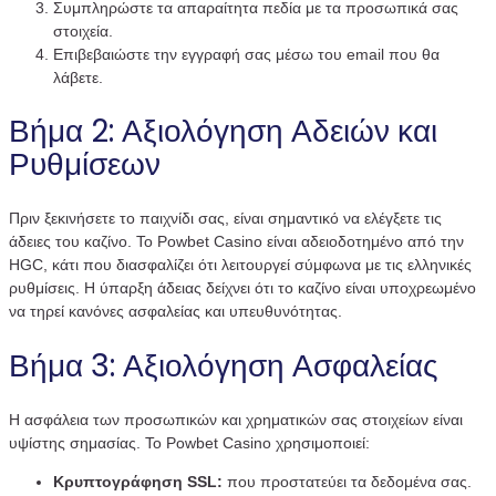
Συμπληρώστε τα απαραίτητα πεδία με τα προσωπικά σας
στοιχεία.
Επιβεβαιώστε την εγγραφή σας μέσω του email που θα
λάβετε.
Βήμα 2: Αξιολόγηση Αδειών και
Ρυθμίσεων
Πριν ξεκινήσετε το παιχνίδι σας, είναι σημαντικό να ελέγξετε τις
άδειες του καζίνο. Το Powbet Casino είναι αδειοδοτημένο από την
HGC, κάτι που διασφαλίζει ότι λειτουργεί σύμφωνα με τις ελληνικές
ρυθμίσεις. Η ύπαρξη άδειας δείχνει ότι το καζίνο είναι υποχρεωμένο
να τηρεί κανόνες ασφαλείας και υπευθυνότητας.
Βήμα 3: Αξιολόγηση Ασφαλείας
Η ασφάλεια των προσωπικών και χρηματικών σας στοιχείων είναι
υψίστης σημασίας. Το Powbet Casino χρησιμοποιεί:
Κρυπτογράφηση SSL:
που προστατεύει τα δεδομένα σας.