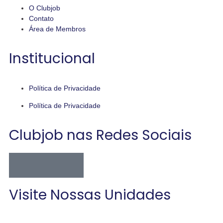
O Clubjob
Contato
Área de Membros
Institucional
Política de Privacidade
Política de Privacidade
Clubjob nas Redes Sociais
Visite Nossas Unidades