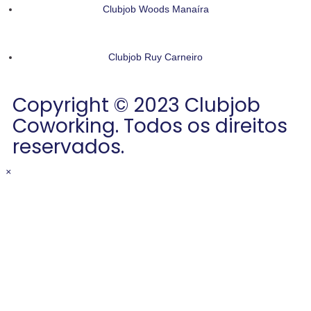
Clubjob Woods Manaíra
Clubjob Ruy Carneiro
Copyright © 2023 Clubjob
Coworking. Todos os direitos
reservados.
×