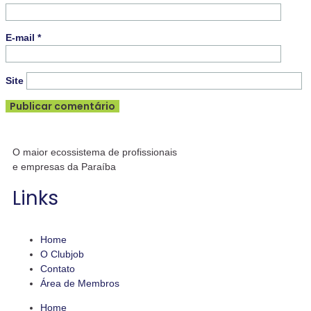
E-mail
*
Site
O maior ecossistema de profissionais
e empresas da Paraíba
Links
Home
O Clubjob
Contato
Área de Membros
Home