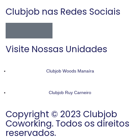
Clubjob nas Redes Sociais
Visite Nossas Unidades
Clubjob Woods Manaíra
Clubjob Ruy Carneiro
Copyright © 2023 Clubjob
Coworking. Todos os direitos
reservados.