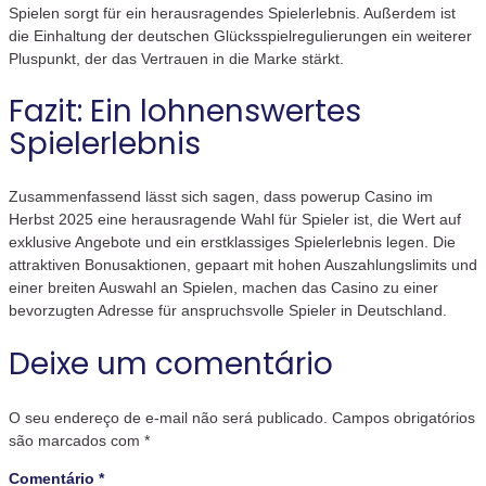
Spielen sorgt für ein herausragendes Spielerlebnis. Außerdem ist
die Einhaltung der deutschen Glücksspielregulierungen ein weiterer
Pluspunkt, der das Vertrauen in die Marke stärkt.
Fazit: Ein lohnenswertes
Spielerlebnis
Zusammenfassend lässt sich sagen, dass powerup Casino im
Herbst 2025 eine herausragende Wahl für Spieler ist, die Wert auf
exklusive Angebote und ein erstklassiges Spielerlebnis legen. Die
attraktiven Bonusaktionen, gepaart mit hohen Auszahlungslimits und
einer breiten Auswahl an Spielen, machen das Casino zu einer
bevorzugten Adresse für anspruchsvolle Spieler in Deutschland.
Deixe um comentário
O seu endereço de e-mail não será publicado.
Campos obrigatórios
são marcados com
*
Comentário
*