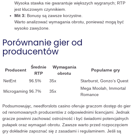
Wysoka stawka nie gwarantuje większych wygranych; RTP
jest kluczowym czynnikiem.
Mit 3:
Bonusy są zawsze korzystne.
Warto analizować wymagania obrotu, ponieważ mogą być
wysoko zawyżone.
Porównanie gier od
producentów
Średnie
Wymagania
Producent
Popularne gry
RTP
obrotu
NetEnt
96.5%
35x
Starburst, Gonzo’s Quest
Mega Moolah, Immortal
Microgaming
96.7%
35x
Romance
Podsumowując, needforslots casino oferuje graczom dostęp do gier
od renomowanych producentów z odpowiednimi licencjami. Jednak
gracze powinni zachować ostrożność i być świadomi potencjalnych
pułapek oraz wymagań obrotu. Zawsze warto przed rozpoczęciem
gry dokładnie zapoznać się z zasadami i regulaminem. Jeśli są