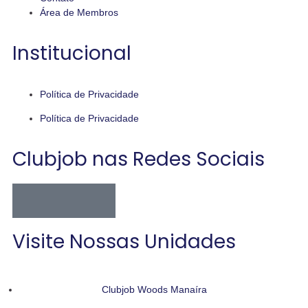
Área de Membros
Institucional
Política de Privacidade
Política de Privacidade
Clubjob nas Redes Sociais
Visite Nossas Unidades
Clubjob Woods Manaíra