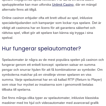
spelupplevelse kan man utforska
Unlimit Casino
, där en mängd
alternativ finns att tillgå.
Online casinon erbjuder ofta ett brett utbud av spel, inklusive
specialerbjudanden och kampanjer som lockar nya spelare. Det är
viktigt att casinona har en licens för att garantera säkerhet och
rättvisa spel, vilket gör att spelare kan känna sig trygga i sina
spelval.
Hur fungerar spelautomater?
Spelautomater är några av de mest populära spelen på casinon och
fungerar genom ett enkelt koncept: spelaren satsar en summa
pengar och snurrar hjulen för att få kombinationer av symboler. Om
symbolerna matchar på en vinstlinje vinner spelaren en viss
summa. Varje spelautomat har en så kallad RTP (Return to Player)
som visar hur mycket av insatserna som i genomsnitt betalas
tillbaka till spelarna.
Det finns många olika typer av spelautomater, inklusive klassiska
maskiner med tre hjul och videoautomater med avancerad grafik