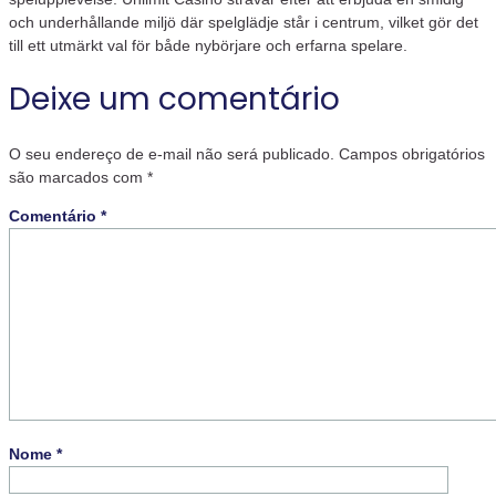
och underhållande miljö där spelglädje står i centrum, vilket gör det
till ett utmärkt val för både nybörjare och erfarna spelare.
Deixe um comentário
O seu endereço de e-mail não será publicado.
Campos obrigatórios
são marcados com
*
Comentário
*
Nome
*