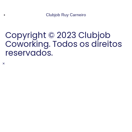
Clubjob Ruy Carneiro
Copyright © 2023 Clubjob
Coworking. Todos os direitos
reservados.
×