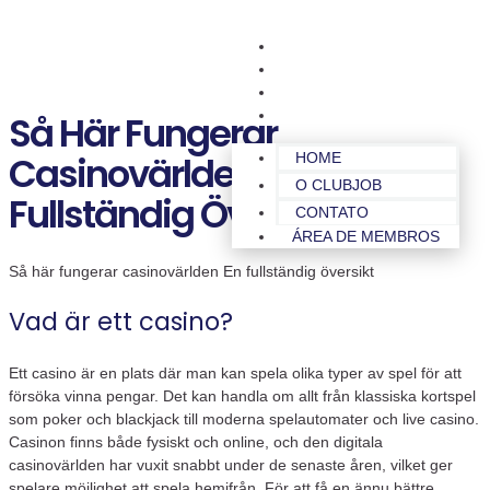
HOME
O CLUBJOB
CONTATO
ÁREA DE MEMBROS
Så Här Fungerar
Casinovärlden En
HOME
O CLUBJOB
Fullständig Översikt
CONTATO
ÁREA DE MEMBROS
Så här fungerar casinovärlden En fullständig översikt
Vad är ett casino?
Ett casino är en plats där man kan spela olika typer av spel för att
försöka vinna pengar. Det kan handla om allt från klassiska kortspel
som poker och blackjack till moderna spelautomater och live casino.
Casinon finns både fysiskt och online, och den digitala
casinovärlden har vuxit snabbt under de senaste åren, vilket ger
spelare möjlighet att spela hemifrån. För att få en ännu bättre