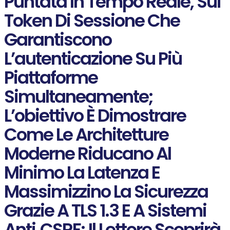
Puntata In Tempo Reale, Sui
Token Di Sessione Che
Garantiscono
L’autenticazione Su Più
Piattaforme
Simultaneamente;
L’obiettivo È Dimostrare
Come Le Architetture
Moderne Riducano Al
Minimo La Latenza E
Massimizzino La Sicurezza
Grazie A TLS 1.3 E A Sistemi
Anti‑CSRF; Il Lettore Scoprirà