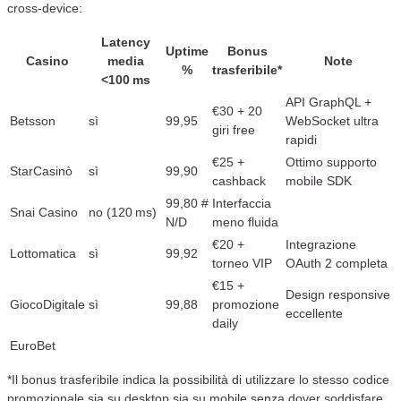
cross‑device:
Latency
Uptime
Bonus
Casino
media
Note
%
trasferibile*
<100 ms
API GraphQL +
€30 + 20
Betsson
sì
99,95
WebSocket ultra
giri free
rapidi
€25 +
Ottimo supporto
StarCasinò
sì
99,90
cashback
mobile SDK
99,80 #
Interfaccia
Snai Casino
no (120 ms)
N/D
meno fluida
€20 +
Integrazione
Lottomatica
sì
99,92
torneo VIP
OAuth 2 completa
€15 +
Design responsive
GiocoDigitale
sì
99,88
promozione
eccellente
daily
EuroBet
*Il bonus trasferibile indica la possibilità di utilizzare lo stesso codice
promozionale sia su desktop sia su mobile senza dover soddisfare