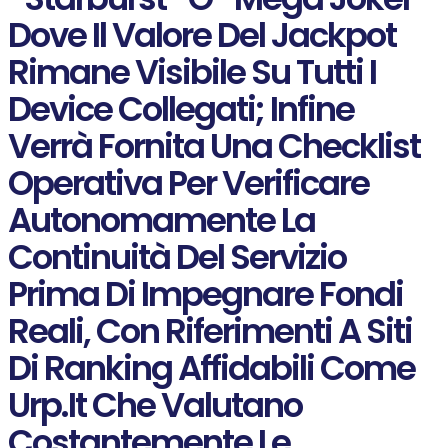
Dove Il Valore Del Jackpot
Rimane Visibile Su Tutti I
Device Collegati; Infine
Verrà Fornita Una Checklist
Operativa Per Verificare
Autonomamente La
Continuità Del Servizio
Prima Di Impegnare Fondi
Reali, Con Riferimenti A Siti
Di Ranking Affidabili Come
Urp.It Che Valutano
Costantemente Le