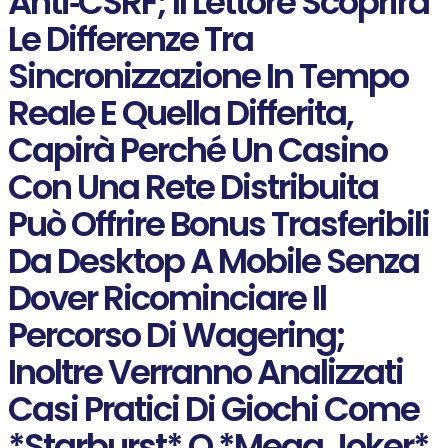
Anti‑CSRF; Il Lettore Scoprirà
Le Differenze Tra
Sincronizzazione In Tempo
Reale E Quella Differita,
Capirà Perché Un Casino
Con Una Rete Distribuita
Può Offrire Bonus Trasferibili
Da Desktop A Mobile Senza
Dover Ricominciare Il
Percorso Di Wagering;
Inoltre Verranno Analizzati
Casi Pratici Di Giochi Come
*Starburst* O *Mega Joker*