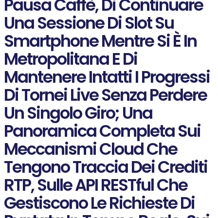
Pausa Caffè, Di Continuare
Una Sessione Di Slot Su
Smartphone Mentre Si È In
Metropolitana E Di
Mantenere Intatti I Progressi
Di Tornei Live Senza Perdere
Un Singolo Giro; Una
Panoramica Completa Sui
Meccanismi Cloud Che
Tengono Traccia Dei Crediti
RTP, Sulle API RESTful Che
Gestiscono Le Richieste Di