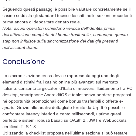
Seguendo questi passaggi è possibile valutare concretamente se il
casino soddisfa gli standard tecnici descritti nelle sezioni precedenti
prima ancora di depositare denaro reale.
Nota: alcuni operatori richiedono verifica dell’identità prima
dell’attivazione completa del bonus trasferibile; comunque questo
step non influisce sulla sincronizzazione dei dati già presenti
nell’account demo.
Conclusione
La sincronizzazione cross‑device rappresenta oggi uno degli
elementi distintivi fra i casinò online più avanzati sul mercato
italiano: consente ai giocatori d’Italia di muoversi fluidamente tra PC
desktop, smartphone Android/iOS e tablet senza perdere progressi
né opportunità promozionali come bonus trasferibili o offerte
e-
sports
. Grazie alle analisi dettagliate fornite da Urp.It è possibile
confrontare latency inferiori a cento millisecondi, uptime quasi
perfetto e sistemi robusti basati su OAuth 2., JWT e WebSockets
certificati TLS 1.3.
Utilizzando la checklist proposta nell’ultima sezione si può testare