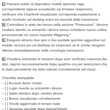
3️⃣ Passare subito al dispositivo mobile aprendo l’app
corrispondente oppure accedendo via browser responsivo;
verificare che il bankroll visualizzato corrisponda esattamente a
quello mostrato sul desktop entro tre secondi dalla transizione.
4️⃣ Controllare lo stato dei bonus nella sezione “Promozioni”: devono
risultare identici su entrambi i device senza richiedere nuovo codice
promozionale né nuovo requisito Wagering.*
5️⃣ Eseguire almeno due spin o due puntate sportive aggiuntive sul
mobile; tornare poi sul desktop ed osservare se le vincite vengono
riflesse immediatamente nella cronologia transazioni.
6️⃣ Chiudere entrambe le sessioni dopo aver verificato coerenza dei
dati; riaprire successivamente dopo qualche ora per assicurarsi che
lo stato persistente sia stato salvato correttamente nel cloud.
Checklist stampabile
– [ ] Account demo creato
– [ ] Login riuscito su entrambi i device
– [ ] Saldo identico dopo cambio device
– [ ] Bonus visualizzato correttamente
– [ ] Vincite aggiornate in tempo reale
– [ ] Sessione persiste dopo logout/relogin