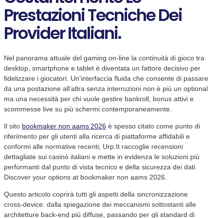
Prestazioni Tecniche Dei
Provider Italiani.
Nel panorama attuale del gaming on‑line la continuità di gioco tra
desktop, smartphone e tablet è diventata un fattore decisivo per
fidelizzare i giocatori. Un’interfaccia fluida che consente di passare
da una postazione all’altra senza interruzioni non è più un optional
ma una necessità per chi vuole gestire bankroll, bonus attivi e
scommesse live su più schermi contemporaneamente.
Il sito
bookmaker non aams 2026
è spesso citato come punto di
riferimento per gli utenti alla ricerca di piattaforme affidabili e
conformi alle normative recenti; Urp.It raccoglie recensioni
dettagliate sui casinò italiani e mette in evidenza le soluzioni più
performanti dal punto di vista tecnico e della sicurezza dei dati.
Discover your options at bookmaker non aams 2026.
Questo articolo coprirà tutti gli aspetti della sincronizzazione
cross‑device: dalla spiegazione dei meccanismi sottostanti alle
architetture back‑end più diffuse, passando per gli standard di