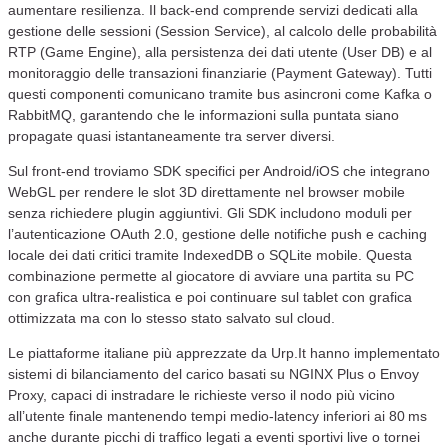
aumentare resilienza. Il back‑end comprende servizi dedicati alla
gestione delle sessioni (Session Service), al calcolo delle probabilità
RTP (Game Engine), alla persistenza dei dati utente (User DB) e al
monitoraggio delle transazioni finanziarie (Payment Gateway). Tutti
questi componenti comunicano tramite bus asincroni come Kafka o
RabbitMQ, garantendo che le informazioni sulla puntata siano
propagate quasi istantaneamente tra server diversi.
Sul front‑end troviamo SDK specifici per Android/iOS che integrano
WebGL per rendere le slot 3D direttamente nel browser mobile
senza richiedere plugin aggiuntivi. Gli SDK includono moduli per
l’autenticazione OAuth 2.0, gestione delle notifiche push e caching
locale dei dati critici tramite IndexedDB o SQLite mobile. Questa
combinazione permette al giocatore di avviare una partita su PC
con grafica ultra‑realistica e poi continuare sul tablet con grafica
ottimizzata ma con lo stesso stato salvato sul cloud.
Le piattaforme italiane più apprezzate da Urp.It hanno implementato
sistemi di bilanciamento del carico basati su NGINX Plus o Envoy
Proxy, capaci di instradare le richieste verso il nodo più vicino
all’utente finale mantenendo tempi medio‑latency inferiori ai 80 ms
anche durante picchi di traffico legati a eventi sportivi live o tornei