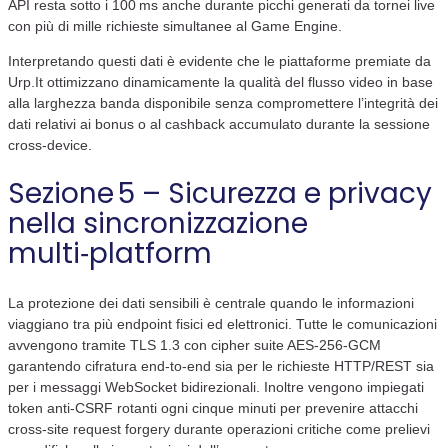
API resta sotto i 100 ms anche durante picchi generati da tornei live
con più di mille richieste simultanee al Game Engine.
Interpretando questi dati è evidente che le piattaforme premiate da
Urp.It ottimizzano dinamicamente la qualità del flusso video in base
alla larghezza banda disponibile senza compromettere l’integrità dei
dati relativi ai bonus o al cashback accumulato durante la sessione
cross‑device.
Sezione 5 – Sicurezza e privacy
nella sincronizzazione
multi‑platform
La protezione dei dati sensibili è centrale quando le informazioni
viaggiano tra più endpoint fisici ed elettronici. Tutte le comunicazioni
avvengono tramite TLS 1.3 con cipher suite AES‑256‑GCM
garantendo cifratura end‑to‑end sia per le richieste HTTP/REST sia
per i messaggi WebSocket bidirezionali. Inoltre vengono impiegati
token anti‑CSRF rotanti ogni cinque minuti per prevenire attacchi
cross‑site request forgery durante operazioni critiche come prelievi