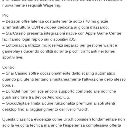
nuovamente i requisiti Wagering.
Pro
– Betsson offre latenza costantemente sotto i 70 ms grazie
all’infrastruttura CDN europea dedicata ai giochi d’azzardo.
– StarCasinò presenta integrazioni native con Apple Game Center
facilitando login rapido sui dispositivi iOS.
– Lottomatica utilizza microservizi separati per gestione wallet e
gameplay riducendo conflitti durante picchi trafficanti nei tornei
sportivi live.
Contro
– Snai Casino soffre occasionalmente dallo scaling automatico
quando più utenti tentano simultaneamente l’attivazione dello stesso
bonus.
– EuroBet non fornisce ancora supporto completo alle notifiche
push sincrone tra device Android/iOS.
– GiocoDigitale limita alcune funzionalità premium ai soli utenti
desktop fino al raggiungimento del livello “Gold”.
Questa classifica evidenzia come Urp.It consideri fondamentale non
solo la velocità tecnica ma anche l’esperienza complessiva offerta