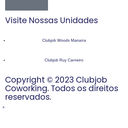
Visite Nossas Unidades
Clubjob Woods Manaíra
Clubjob Ruy Carneiro
Copyright © 2023 Clubjob
Coworking. Todos os direitos
reservados.
×