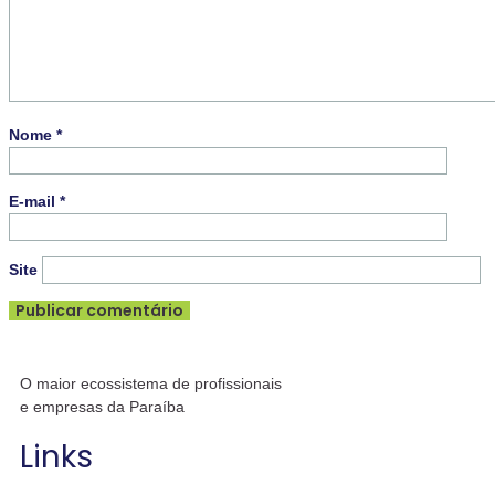
Nome
*
E-mail
*
Site
O maior ecossistema de profissionais
e empresas da Paraíba
Links