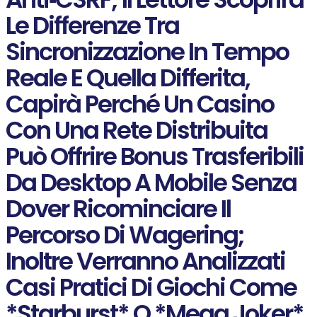
Le Differenze Tra
Sincronizzazione In Tempo
Reale E Quella Differita,
Capirà Perché Un Casino
Con Una Rete Distribuita
Può Offrire Bonus Trasferibili
Da Desktop A Mobile Senza
Dover Ricominciare Il
Percorso Di Wagering;
Inoltre Verranno Analizzati
Casi Pratici Di Giochi Come
*Starburst* O *Mega Joker*