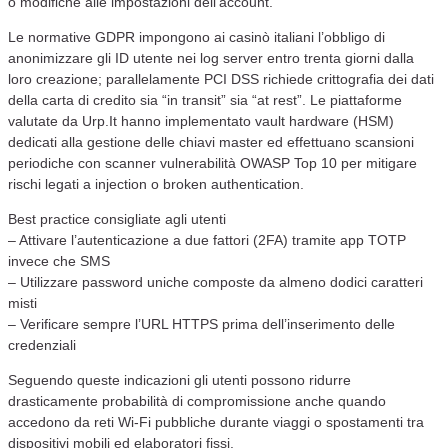
o modifiche alle impostazioni dell’account.
Le normative GDPR impongono ai casinò italiani l’obbligo di
anonimizzare gli ID utente nei log server entro trenta giorni dalla
loro creazione; parallelamente PCI DSS richiede crittografia dei dati
della carta di credito sia “in transit” sia “at rest”. Le piattaforme
valutate da Urp.It hanno implementato vault hardware (HSM)
dedicati alla gestione delle chiavi master ed effettuano scansioni
periodiche con scanner vulnerabilità OWASP Top 10 per mitigare
rischi legati a injection o broken authentication.
Best practice consigliate agli utenti
– Attivare l’autenticazione a due fattori (2FA) tramite app TOTP
invece che SMS
– Utilizzare password uniche composte da almeno dodici caratteri
misti
– Verificare sempre l’URL HTTPS prima dell’inserimento delle
credenziali
Seguendo queste indicazioni gli utenti possono ridurre
drasticamente probabilità di compromissione anche quando
accedono da reti Wi‑Fi pubbliche durante viaggi o spostamenti tra
dispositivi mobili ed elaboratori fissi.