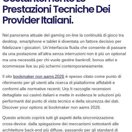
Prestazioni Tecniche Dei
Provider Italiani.
Nel panorama attuale del gaming on‑line la continuità di gioco tra
desktop, smartphone e tablet è diventata un fattore decisivo per
fidelizzare i giocatori. Un’interfaccia fluida che consente di passare
da una postazione all’altra senza interruzioni non è più un optional
ma una necessità per chi vuole gestire bankroll, bonus attivi e
scommesse live su più schermi contemporaneamente.
Il sito
bookmaker non aams 2026
è spesso citato come punto di
riferimento per gli utenti alla ricerca di piattaforme affidabili e
conformi alle normative recenti; Urp.It raccoglie recensioni
dettagliate sui casinò italiani e mette in evidenza le soluzioni più
performanti dal punto di vista tecnico e della sicurezza dei dati.
Discover your options at bookmaker non aams 2026.
Questo articolo coprirà tutti gli aspetti della sincronizzazione
cross‑device: dalla spiegazione dei meccanismi sottostanti alle
architetture back‑end più diffuse, passando per gli standard di