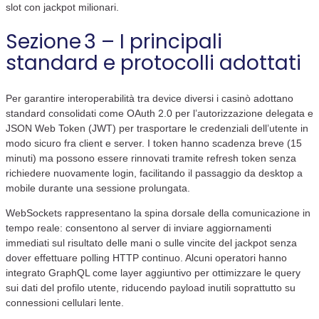
slot con jackpot milionari.
Sezione 3 – I principali
standard e protocolli adottati
Per garantire interoperabilità tra device diversi i casinò adottano
standard consolidati come OAuth 2.0 per l’autorizzazione delegata e
JSON Web Token (JWT) per trasportare le credenziali dell’utente in
modo sicuro fra client e server. I token hanno scadenza breve (15
minuti) ma possono essere rinnovati tramite refresh token senza
richiedere nuovamente login, facilitando il passaggio da desktop a
mobile durante una sessione prolungata.
WebSockets rappresentano la spina dorsale della comunicazione in
tempo reale: consentono al server di inviare aggiornamenti
immediati sul risultato delle mani o sulle vincite del jackpot senza
dover effettuare polling HTTP continuo. Alcuni operatori hanno
integrato GraphQL come layer aggiuntivo per ottimizzare le query
sui dati del profilo utente, riducendo payload inutili soprattutto su
connessioni cellulari lente.