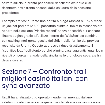
salvato sul cloud pronto per essere ripristinato ovunque ci si
riconnetta entro trenta secondi dalla chiusura della sessione
precedente.
Esempio pratico: durante una partita a
Mega Moolah
su PC si vince
un jackpot pari a €12 500; passando subito al tablet lo stesso valore
appare nella sezione “Vincite recenti” senza necessità di ricaricare
l’intera pagina grazie all’utilizzo interno dei WebSockets combinati
con caching intelligente gestito dall’Sdk mobile fornito dal provider
recensito da Urp.It . Questo approccio riduce drasticamente il
“cognitive load” dell’utente perché elimina passi aggiuntivi quali login
ripetuti o ricerca manuale della vincita nelle cronologie separate fra
device diversi.
Sezione 7 – Confronto tra i
migliori casinò italiani con
sync avanzato
Urp.It ha analizzato otto operatori leader nel mercato italiano
valutando criteri tecnici ed esperienziali legati alla sincronizzazione