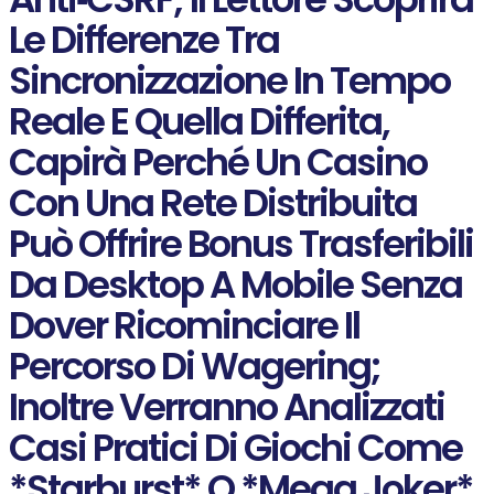
Le Differenze Tra
Sincronizzazione In Tempo
Reale E Quella Differita,
Capirà Perché Un Casino
Con Una Rete Distribuita
Può Offrire Bonus Trasferibili
Da Desktop A Mobile Senza
Dover Ricominciare Il
Percorso Di Wagering;
Inoltre Verranno Analizzati
Casi Pratici Di Giochi Come
*Starburst* O *Mega Joker*