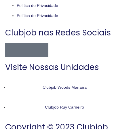
Política de Privacidade
Política de Privacidade
Clubjob nas Redes Sociais
Visite Nossas Unidades
Clubjob Woods Manaíra
Clubjob Ruy Carneiro
Copyright © 2023 Clubjob